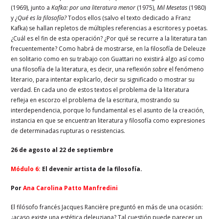
(1969), junto a
Kafka: por una literatura menor
(1975),
Mil Mesetas
(1980)
y
¿Qué es la filosofía?
Todos ellos (salvo el texto dedicado a Franz
Kafka) se hallan repletos de múltiples referencias a escritores y poetas.
¿Cuál es el fin de esta operación? ¿Por qué se recurre a la literatura tan
frecuentemente? Como habrá de mostrarse, en la filosofía de Deleuze
en solitario como en su trabajo con Guattari no existirá algo así como
una filosofía de la literatura, es decir, una reflexión
sobre
el fenómeno
literario, para intentar explicarlo, decir su significado o mostrar su
verdad. En cada uno de estos textos el problema de la literatura
refleja en escorzo el problema de la escritura, mostrando su
interdependencia, porque lo fundamental es el asunto de la creación,
instancia en que se encuentran literatura y filosofía como expresiones
de determinadas rupturas o resistencias.
26 de agosto al 22 de septiembre
Módulo 6:
El devenir artista de la filosofía.
Por
Ana Carolina Patto Manfredini
El filósofo francés Jacques Rancière preguntó en más de una ocasión:
¿acaso existe una estética deleuziana? Tal cuestión puede parecer un