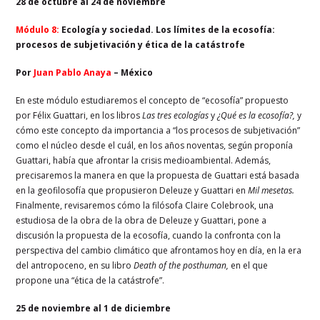
28 de octubre al 24 de noviembre
Módulo 8:
Ecología y sociedad. Los límites de la ecosofía:
procesos de subjetivación y ética de la catástrofe
Por
Juan Pablo Anaya
– México
En este módulo estudiaremos el concepto de “ecosofía” propuesto
por Félix Guattari, en los libros
Las tres ecologías
y
¿Qué es la ecosofía?,
y
cómo este concepto da importancia a “los procesos de subjetivación”
como el núcleo desde el cuál, en los años noventas, según proponía
Guattari, había que afrontar la crisis medioambiental. Además,
precisaremos la manera en que la propuesta de Guattari está basada
en la geofilosofía que propusieron Deleuze y Guattari en
Mil mesetas.
Finalmente, revisaremos cómo la filósofa Claire Colebrook, una
estudiosa de la obra de la obra de Deleuze y Guattari, pone a
discusión la propuesta de la ecosofía, cuando la confronta con la
perspectiva del cambio climático que afrontamos hoy en día, en la era
del antropoceno, en su libro
Death of the posthuman,
en el que
propone una “ética de la catástrofe”.
25 de noviembre al 1 de diciembre