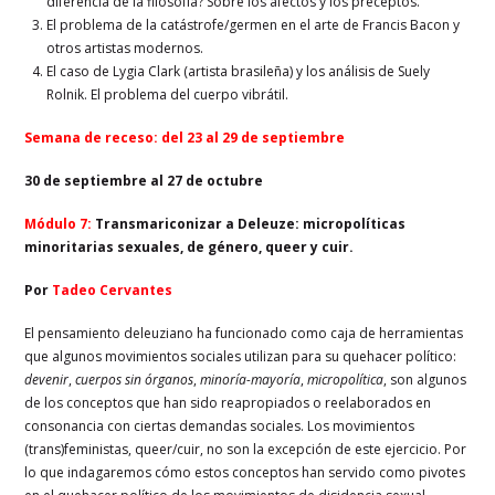
diferencia de la filosofía? Sobre los afectos y los preceptos.
El problema de la catástrofe/germen en el arte de Francis Bacon y
otros artistas modernos.
El caso de Lygia Clark (artista brasileña) y los análisis de Suely
Rolnik. El problema del cuerpo vibrátil.
Semana de receso: del 23 al 29 de septiembre
30 de septiembre al 27 de octubre
Módulo 7:
Transmariconizar a Deleuze: micropolíticas
minoritarias sexuales, de género, queer y cuir.
Por
Tadeo Cervantes
El pensamiento deleuziano ha funcionado como caja de herramientas
que algunos movimientos sociales utilizan para su quehacer político:
devenir
,
cuerpos sin órganos
,
minoría-mayoría
,
micropolítica
, son algunos
de los conceptos que han sido reapropiados o reelaborados en
consonancia con ciertas demandas sociales. Los movimientos
(trans)feministas, queer/cuir, no son la excepción de este ejercicio. Por
lo que indagaremos cómo estos conceptos han servido como pivotes