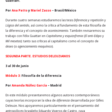
Guattari.
Por
Ana Patto
y
Mariel Zasso
– Brasil/México
Durante cuatro semanas estudiaremos las tesis
Diferencia y repetición
y
Lógica del sentido
, así como la crítica al fundamento de esta filosofía de
la diferencia y el concepto de
acontecimiento
. También revisaremos su
trabajo con Félix Guattari en
Capitalismo y esquizofrenia
(
El anti-Edipo
y
Mil mesetas
): tanto sus críticas al capitalismo como el concepto de
deseo
(o
agenciamiento maquínico
).
SEGUNDA PARTE. ESTUDIOS DELEUZIANOS
3 al 30 de junio
Módulo 3:
Filosofía de la diferencia
Por
Amanda Núñez García
– Madrid
En este módulo presentaremos algunos autores contemporáneos
cuyas teorías incorporan la idea de
diferencia
desarrollada por Gilles
Deleuze. Nos apoyaremos particularmente en el pensamiento del
antropólogo brasileño Eduardo Viveros de Castro, cuya