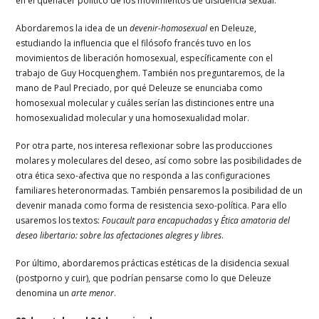
en el quehacer político de los movimientos de disidencia sexual.
Abordaremos la idea de un
devenir-homosexual
en Deleuze,
estudiando la influencia que el filósofo francés tuvo en los
movimientos de liberación homosexual, específicamente con el
trabajo de Guy Hocquenghem. También nos preguntaremos, de la
mano de Paul Preciado, por qué Deleuze se enunciaba como
homosexual molecular y cuáles serían las distinciones entre una
homosexualidad molecular y una homosexualidad molar.
Por otra parte, nos interesa reflexionar sobre las producciones
molares y moleculares del deseo, así como sobre las posibilidades de
otra ética sexo-afectiva que no responda a las configuraciones
familiares heteronormadas. También pensaremos la posibilidad de un
devenir manada como forma de resistencia sexo-política. Para ello
usaremos los textos:
Foucault para encapuchadas
y
Ética amatoria del
deseo libertario: sobre las afectaciones alegres y libres
.
Por último, abordaremos prácticas estéticas de la disidencia sexual
(postporno y cuir), que podrían pensarse como lo que Deleuze
denomina un
arte menor
.