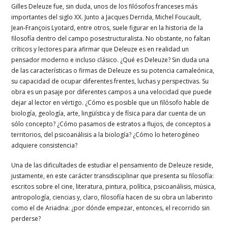
Gilles Deleuze fue, sin duda, unos de los filósofos franceses más
importantes del siglo XX. Junto a Jacques Derrida, Michel Foucault,
Jean-François Lyotard, entre otros, suele figurar en la historia de la
filosofía dentro del campo posestructuralista. No obstante, no faltan
críticos y lectores para afirmar que Deleuze es en realidad un
pensador moderno e incluso clásico. ¿Qué es Deleuze? Sin duda una
de las características o firmas de Deleuze es su potencia camaleónica,
su capacidad de ocupar diferentes frentes, luchas y perspectivas. Su
obra es un pasaje por diferentes campos a una velocidad que puede
dejar al lector en vértigo. ¿Cómo es posible que un filósofo hable de
biología, geología, arte, lingüística y de física para dar cuenta de un
sólo concepto? ¿Cómo pasamos de estratos a flujos, de conceptos a
territorios, del psicoanálisis a la biología? ¿Cómo lo heterogéneo
adquiere consistencia?
Una de las dificultades de estudiar el pensamiento de Deleuze reside,
justamente, en este carácter transdisciplinar que presenta su filosofía:
escritos sobre el cine, literatura, pintura, política, psicoanálisis, música,
antropología, ciencias y, claro, filosofía hacen de su obra un laberinto
como el de Ariadna: ¿por dónde empezar, entonces, el recorrido sin
perderse?