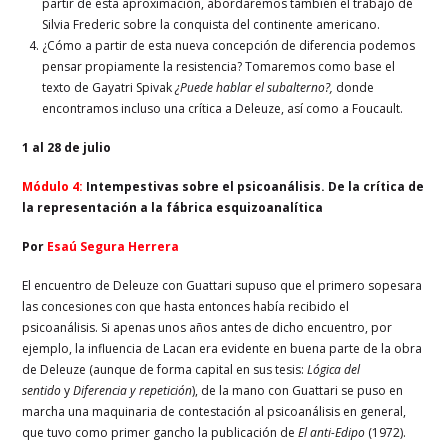
partir de esta aproximación, abordaremos también el trabajo de
Silvia Frederic sobre la conquista del continente americano.
¿Cómo a partir de esta nueva concepción de diferencia podemos
pensar propiamente la resistencia? Tomaremos como base el
texto de Gayatri Spivak
¿Puede hablar el subalterno?,
donde
encontramos incluso una crítica a Deleuze, así como a Foucault.
1 al 28 de julio
Módulo 4:
Intempestivas sobre el psicoanálisis. De la crítica de
la representación a la fábrica esquizoanalítica
Por
Esaú Segura Herrera
El encuentro de Deleuze con Guattari supuso que el primero sopesara
las concesiones con que hasta entonces había recibido el
psicoanálisis. Si apenas unos años antes de dicho encuentro, por
ejemplo, la influencia de Lacan era evidente en buena parte de la obra
de Deleuze (aunque de forma capital en sus tesis:
Lógica del
sentido
y
Diferencia y repetición
), de la mano con Guattari se puso en
marcha una maquinaria de contestación al psicoanálisis en general,
que tuvo como primer gancho la publicación de
El anti-Edipo
(1972).