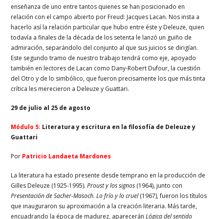
enseñanza de uno entre tantos quienes se han posicionado en
relación con el campo abierto por Freud: Jacques Lacan. Nos insta a
hacerlo así la relación particular que hubo entre éste y Deleuze, quien
todavía a finales de la década de los setenta le lanzó un guiño de
admiración, separándolo del conjunto al que sus juicios se dirigían.
Este segundo tramo de nuestro trabajo tendrá como eje, apoyado
también en lectores de Lacan como Dany-Robert Dufour, la cuestión
del Otro y de lo simbólico, que fueron precisamente los que más tinta
crítica les merecieron a Deleuze y Guattari.
29 de julio al 25 de agosto
Módulo 5:
Literatura y escritura en la filosofía de Deleuze y
Guattari
Por
Patricio Landaeta Mardones
La literatura ha estado presente desde temprano en la producción de
Gilles Deleuze (1925-1995).
Proust y los signos
(1964), junto con
Presentación de Sacher-Masoch. Lo frío y lo cruel
(1967), fueron los títulos
que inauguraron su aproximación a la creación literaria. Más tarde,
encuadrando la época de madurez, aparecerán
Lógica del sentido