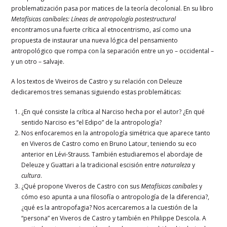
problematización pasa por matices de la teoría decolonial. En su libro
Metafísicas caníbales: Líneas de antropología postestructural
encontramos una fuerte crítica al etnocentrismo,
así como una
propuesta de instaurar una nueva lógica del pensamiento
antropológico que rompa con la separación entre un yo – occidental –
y un otro – salvaje.
A los textos de Viveiros de Castro y su relación con Deleuze
dedicaremos tres semanas siguiendo estas problemáticas:
¿En qué consiste la crítica al Narciso hecha por el autor? ¿En qué
sentido Narciso es “el Edipo” de la antropología?
Nos enfocaremos en la antropología simétrica que aparece tanto
en Viveros de Castro como en Bruno Latour, teniendo su eco
anterior en Lévi-Strauss. También estudiaremos el abordaje de
Deleuze y Guattari a la tradicional escisión entre
naturaleza
y
cultura
.
¿Qué propone Viveros de Castro con sus
Metafísicas caníbales
y
cómo eso apunta a una filosofía o antropología de la diferencia?,
¿qué es la antropofagia? Nos acercaremos a la cuestión de la
“persona” en Viveros de Castro y también en Philippe Descola. A