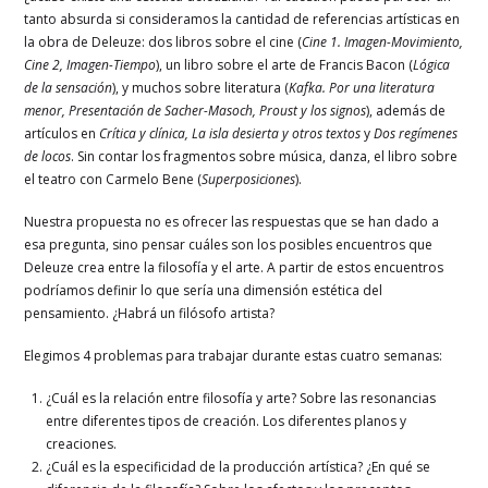
tanto absurda si consideramos la cantidad de referencias artísticas en
la obra de Deleuze: dos libros sobre el cine (
Cine 1. Imagen-Movimiento,
Cine 2, Imagen-Tiempo
), un libro sobre el arte de Francis Bacon (
Lógica
de la sensación
), y muchos sobre literatura (
Kafka. Por una literatura
menor, Presentación de Sacher-Masoch, Proust y los signos
), además de
artículos en
Crítica y clínica, La isla desierta y otros textos
y
Dos regímenes
de locos
. Sin contar los fragmentos sobre música, danza, el libro sobre
el teatro con Carmelo Bene (
Superposiciones
).
Nuestra propuesta no es ofrecer las respuestas que se han dado a
esa pregunta, sino pensar cuáles son los posibles encuentros que
Deleuze crea entre la filosofía y el arte. A partir de estos encuentros
podríamos definir lo que sería una dimensión estética del
pensamiento. ¿Habrá un filósofo artista?
Elegimos 4 problemas para trabajar durante estas cuatro semanas:
¿Cuál es la relación entre filosofía y arte? Sobre las resonancias
entre diferentes tipos de creación. Los diferentes planos y
creaciones.
¿Cuál es la especificidad de la producción artística? ¿En qué se