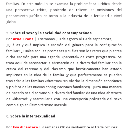
familias. En este módulo se examina la problemática jurídica desde
una perspectiva crítica, poniendo de relieve las omisiones del
pensamiento jurídico en torno a la industria de la fertilidad a nivel
global.
5. Sobre el sexo y la socialidad contemporánea
Por
Arnau Pons
| 3 semanas (30 de agosto al 19 de septiembre)
¿Qué es y qué implica la erosión del género para la configuración
familiar? ¿Cuáles son las promesas y cuáles son los retos que plantea
dicha erosión para una agenda «parental» de corte progresista? Se
trata aquí de reconectar la afirmación de la diversidad familiar con la
crítica del racismo y del clasismo que históricamente han estado
implícitos en la idea de la familia (y que perfectamente se pueden
trasladar a las familias «diversas» sin olvidar la dimensión económica
y política de las nuevas configuraciones familiares). Quizá una manera
de hacerlo sea disociando la diversidad familiar de una idea abstracta
de «libertad” y rearticularla con una concepción politizada del sexo
como algo en último término inasible.
6. Sobre la intersexualidad
Por
Eva Alcántara
| 3 semanas (20 de septiembre al 10 de octubre)