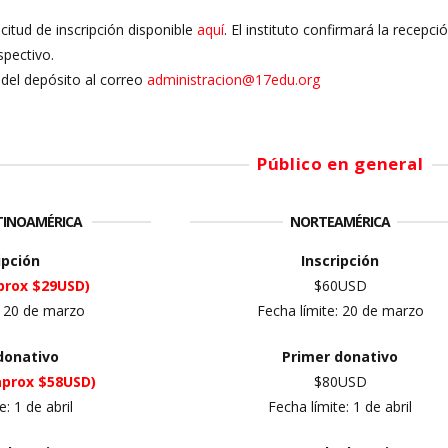
licitud de inscripción disponible
aquí
. El instituto confirmará la recepc
spectivo.
del depósito al correo
administracion@17edu.org
Público en general
ATINOAMÉRICA
NORTEAMÉRICA
ipción
Inscripción
prox $29USD)
$60USD
: 20 de marzo
Fecha límite: 20 de marzo
donativo
Primer
donativo
aprox $58USD)
$80USD
e: 1 de abril
Fecha límite: 1 de abril