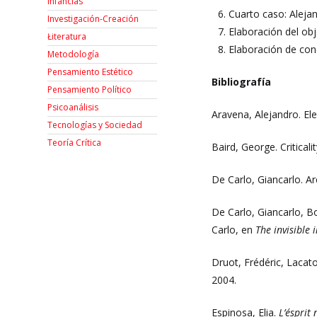
Infancias
Cuarto caso: Aleja
Investigación-Creación
Elaboración del obj
Łiteratura
Elaboración de con
Metodología
Pensamiento Estético
Bibliografía
Pensamiento Político
Psicoanálisis
Aravena, Alejandro. Ele
Tecnologías y Sociedad
Teoría Crítica
Baird, George. Criticali
De Carlo, Giancarlo. Ar
De Carlo, Giancarlo, B
Carlo, en
The invisible 
Druot, Frédéric, Lacato
2004.
Espinosa, Elia.
L’ésprit