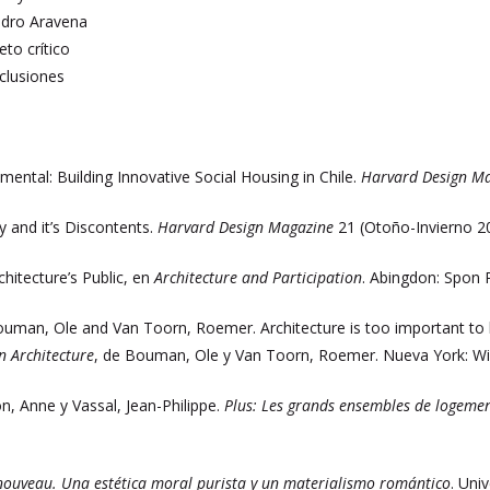
ndro Aravena
eto crítico
clusiones
mental: Building Innovative Social Housing in Chile.
Harvard Design M
ty and it’s Discontents.
Harvard Design Magazine
21 (Otoño-Invierno 20
chitecture’s Public, en
Architecture and Participation
. Abingdon: Spon 
ouman, Ole and Van Toorn, Roemer. Architecture is too important to l
in Architecture
, de Bouman, Ole y Van Toorn, Roemer. Nueva York: Wil
n, Anne y Vassal, Jean-Philippe.
Plus: Les grands ensembles de logement
 nouveau. Una estética moral purista y un materialismo romántico
. Uni