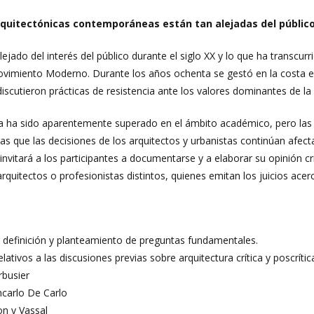
arquitectónicas contemporáneas están tan alejadas del públic
lejado del interés del público durante el siglo XX y lo que ha transcur
vimiento Moderno. Durante los años ochenta se gestó en la costa e
discutieron prácticas de resistencia ante los valores dominantes de la 
ema ha sido aparentemente superado en el ámbito académico, pero las
ras que las decisiones de los arquitectos y urbanistas continúan afect
nvitará a los participantes a documentarse y a elaborar su opinión cr
quitectos o profesionistas distintos, quienes emitan los juicios acer
a, definición y planteamiento de preguntas fundamentales.
elativos a las discusiones previas sobre arquitectura crítica y poscrític
rbusier
carlo De Carlo
on y Vassal