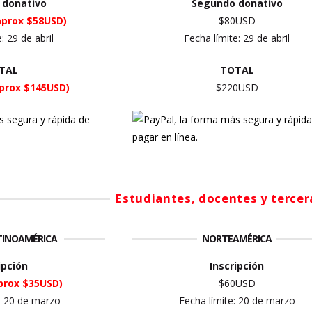
 donativo
Segundo donativo
aprox $58USD)
$80USD
e:
29 de abril
Fecha límite:
29 de abril
TAL
TOTAL
prox $145USD)
$220USD
Estudiantes, docentes y terce
ATINOAMÉRICA
NORTEAMÉRICA
ipción
Inscripción
prox $35USD)
$60USD
: 20 de marzo
Fecha límite: 20 de marzo