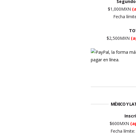
Segundo
$1,000MXN
(
Fecha límit
TO
$2,500MXN
(a
MÉXICO Y L
Inscr
$600MXN
(a
Fecha límite