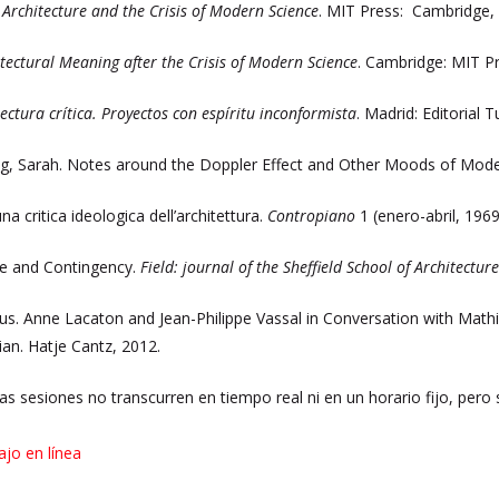
.
Architecture and the Crisis of Modern Science
. MIT Press: Cambridge,
tectural Meaning after the Crisis of Modern Science
. Cambridge: MIT Pr
ectura crítica. Proyectos con espíritu inconformista
. Madrid: Editorial 
ng, Sarah. Notes around the Doppler Effect and Other Moods of Mod
a critica ideologica dell’architettura.
Contropiano
1 (enero-abril, 1969
ure and Contingency.
Field: journal of the Sheffield School of Architectur
lus. Anne Lacaton and Jean-Philippe Vassal in Conversation with Math
ian. Hatje Cantz, 2012.
Las sesiones no transcurren en tiempo real ni en un horario fijo, pero
ajo en línea