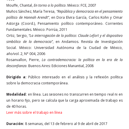
Mouffe, Chantal,
En torno a lo político
. México: FCE, 2007
Muños Sánchez, María Teresa,
“República y democracia en el pensamiento
político de Hannah Arendt”
, en Dora Elvira García, Carlos Kohn y Omar
Astorga (Coord.), Pensamiento político contemporáneo. Corrientes
Fundamentales. México: Porrúa, 2011
Ortiz, Sergio,
“La interrogación de lo político: Claude Lefort y el dispositivo
simbólico de la democracia”
, en Andamios. Revista de Investigación
Social. México: Universidad Autónoma de la Ciudad de México,
año/vol. 2, N° 004, 2006
Rosanvallon, Pierre,
La contrademocracia: la política en la era de la
desconfianza
. Buenos Aires: Ediciones Manantial, 2008
Dirigido a:
Público interesado en el análisis y la reflexión política
sobre la democracia contemporánea.
Modalidad:
en línea. Las sesiones no transcurren en tiempo real ni en
un horario fijo, pero se calcula que la carga aproximada de trabajo es
de 40 horas.
Leer más sobre el trabajo en línea
Duración:
8 semanas, del 13 de febrero al 9 de abril de 2017