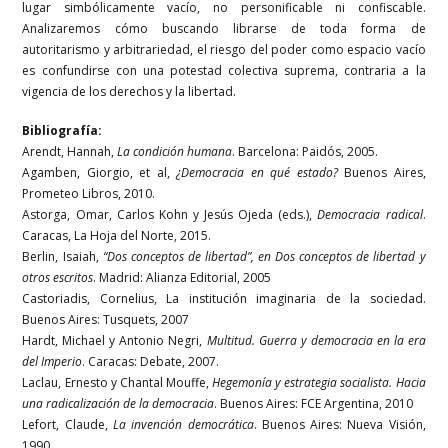
lugar simbólicamente vacío, no personificable ni confiscable.
Analizaremos cómo buscando librarse de toda forma de
autoritarismo y arbitrariedad, el riesgo del poder como espacio vacío
es confundirse con una potestad colectiva suprema, contraria a la
vigencia de los derechos y la libertad.
Bibliografía:
Arendt, Hannah,
La condición humana
. Barcelona: Paidós, 2005.
Agamben, Giorgio, et al,
¿Democracia en qué estado?
Buenos Aires,
Prometeo Libros, 2010.
Astorga, Omar, Carlos Kohn y Jesús Ojeda (eds.),
Democracia radical
.
Caracas, La Hoja del Norte, 2015.
Berlin, Isaiah,
“Dos conceptos de libertad”, en Dos conceptos de libertad y
otros escritos
. Madrid: Alianza Editorial, 2005
Castoriadis, Cornelius, La institución imaginaria de la sociedad.
Buenos Aires: Tusquets, 2007
Hardt, Michael y Antonio Negri,
Multitud. Guerra y democracia en la era
del Imperio
. Caracas: Debate, 2007.
Laclau, Ernesto y Chantal Mouffe,
Hegemonía y estrategia socialista. Hacia
una radicalización de la democracia
. Buenos Aires: FCE Argentina, 2010
Lefort, Claude,
La invención democrática
. Buenos Aires: Nueva Visión,
1990