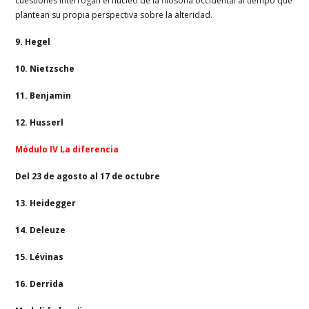
cuestiones interrogan el núcleo de la filosofía occidental al tiempo que
plantean su propia perspectiva sobre la alteridad.
9. Hegel
10. Nietzsche
11. Benjamin
12. Husserl
Módulo IV La diferencia
Del 23 de agosto al 17 de octubre
13. Heidegger
14. Deleuze
15. Lévinas
16. Derrida