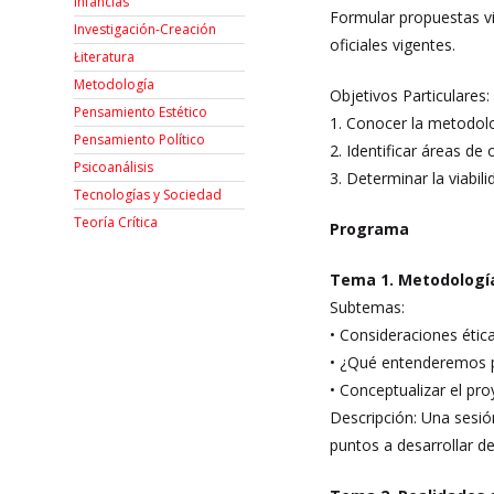
Infancias
Formular propuestas via
Investigación-Creación
oficiales vigentes.
Łiteratura
Metodología
Objetivos Particulares:
Pensamiento Estético
1. Conocer la metodolog
Pensamiento Político
2. Identificar áreas de
Psicoanálisis
3. Determinar la viabil
Tecnologías y Sociedad
Teoría Crítica
Programa
Tema 1. Metodología 
Subtemas:
• Consideraciones étic
• ¿Qué entenderemos p
• Conceptualizar el pr
Descripción: Una sesió
puntos a desarrollar de