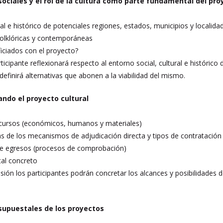
ociales y el rol de la cultura como parte fundamental del pro
al e histórico de potenciales regiones, estados, municipios y localida
 folklóricas y contemporáneas
iciados con el proyecto?
rticipante reflexionará respecto al entorno social, cultural e históric
 definirá alternativas que abonen a la viabilidad del mismo.
ndo el proyecto cultural
recursos (económicos, humanos y materiales)
as de los mecanismos de adjudicación directa y tipos de contratación
le de egresos (procesos de comprobación)
tal concreto
esión los participantes podrán concretar los alcances y posibilidades 
supuestales de los proyectos