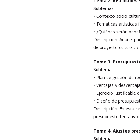
Tema 2. Realidades s
Subtemas:
• Contexto socio-cultur
• Temáticas artísticas
• ¿Quiénes serán benef
Descripción: Aquí el pa
de proyecto cultural, y
Tema 3. Presupuesta
Subtemas:
• Plan de gestión de 
• Ventajas y desventaj
• Ejercicio justificab
• Diseño de presupues
Descripción: En esta s
presupuesto tentativo.
Tema 4. Ajustes pre
Subtemas: