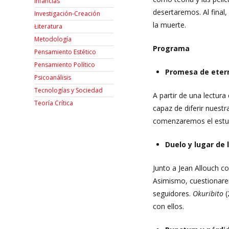
Infancias
desertaremos. Al final,
Investigación-Creación
la muerte.
Łiteratura
Metodología
Programa
Pensamiento Estético
Pensamiento Político
Promesa de etern
Psicoanálisis
Tecnologías y Sociedad
A partir de una lectura
Teoría Crítica
capaz de diferir nuest
comenzaremos el estud
Duelo y lugar de
Junto a Jean Allouch c
Asimismo, cuestionarem
seguidores.
Okuribito
(
con ellos.