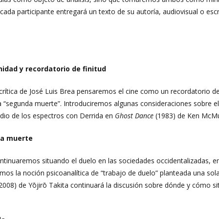
 cada participante entregará un texto de su autoría, audiovisual o esc
idad y recordatorio de finitud
 crítica de José Luis Brea pensaremos el cine como un recordatorio de
ra “segunda muerte”. Introduciremos algunas consideraciones sobre el d
io de los espectros con Derrida en
Ghost Dance
(1983) de Ken McMu
 la muerte
ontinuaremos situando el duelo en las sociedades occidentalizadas, e
os la noción psicoanalítica de “trabajo de duelo” planteada una sol
2008) de Yōjirō Takita continuará la discusión sobre dónde y cómo s