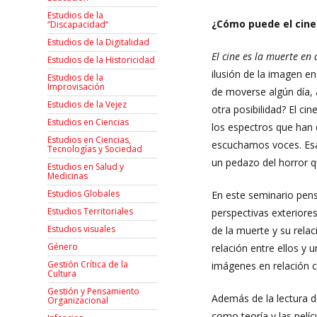
Estudios de la
¿Cómo puede el cine 
“Discapacidad”
Estudios de la Digitalidad
El cine es la muerte en 
Estudios de la Historicidad
ilusión de la imagen 
Estudios de la
Improvisación
de moverse algún día, 
Estudios de la Vejez
otra posibilidad? El ci
Estudios en Ciencias
los espectros que han 
Estudios en Ciencias,
escuchamos voces. Esa 
Tecnologías y Sociedad
un pedazo del horror q
Estudios en Salud y
Medicinas
Estudios Globales
En este seminario pens
Estudios Territoriales
perspectivas exteriores
Estudios visuales
de la muerte y su relac
Género
relación entre ellos y 
Gestión Crítica de la
imágenes en relación co
Cultura
Gestión y Pensamiento
Además de la lectura d
Organizacional
como teoría y las pelí