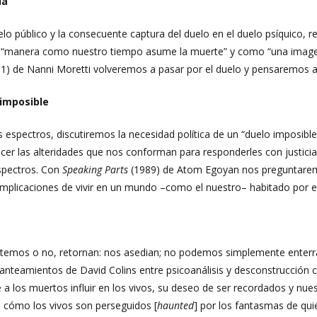
da
uelo público y la consecuente captura del duelo en el duelo psíquico
“manera como nuestro tiempo asume la muerte” y como “una imagen q
1) de Nanni Moretti volveremos a pasar por el duelo y pensaremos 
 imposible
os espectros, discutiremos la necesidad política de un “duelo imposible
er las alteridades que nos conforman para responderles con justicia.
spectros. Con
Speaking Parts
(1989) de Atom Egoyan nos preguntarem
implicaciones de vivir en un mundo –como el nuestro– habitado por el
vitemos o no, retornan: nos asedian; no podemos simplemente enterr
lanteamientos de David Colins entre psicoanálisis y desconstrucción 
e a los muertos influir en los vivos, su deseo de ser recordados y nu
 cómo los vivos son perseguidos [
haunted
] por los fantasmas de qui