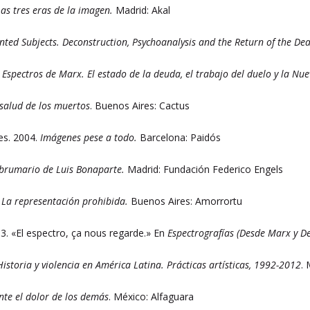
Las tres eras de la imagen.
Madrid: Akal
ted Subjects. Deconstruction, Psychoanalysis and the Return of the De
.
Espectros de Marx. El estado de la deuda, el trabajo del duelo y la Nue
 salud de los muertos
. Buenos Aires: Cactus
es. 2004.
Imágenes pese a todo.
Barcelona: Paidós
 brumario de Luis Bonaparte.
Madrid: Fundación Federico Engels
.
La representación prohibida.
Buenos Aires: Amorrortu
003. «El espectro, ça nous regarde.» En
Espectrografías (Desde Marx y De
Historia y violencia en América Latina. Prácticas artísticas, 1992-2012
.
nte el dolor de los demás
. México: Alfaguara