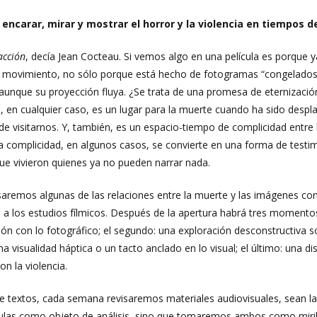
encarar, mirar y mostrar el horror y la violencia en tiempos 
acción
, decía Jean Cocteau. Si vemos algo en una película es porque ya
en movimiento, no sólo porque está hecho de fotogramas “congelados
aunque su proyección fluya. ¿Se trata de una promesa de eternización
ne, en cualquier caso, es un lugar para la muerte cuando ha sido desp
de visitarnos. Y, también, es un espacio-tiempo de complicidad entre
complicidad, en algunos casos, se convierte en una forma de testimon
ue vivieron quienes ya no pueden narrar nada.
aremos algunas de las relaciones entre la muerte y las imágenes con 
 a los estudios fílmicos. Después de la apertura habrá tres momentos:
ión con lo fotográfico; el segundo: una exploración desconstructiva s
una visualidad háptica o un tacto anclado en lo visual; el último: una d
n la violencia.
e textos, cada semana revisaremos materiales audiovisuales, sean la
culas como objeto de análisis, sino que tomaremos ambos como miril