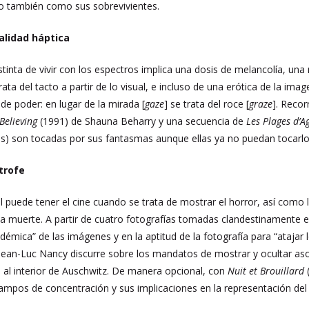
o también como sus sobrevivientes.
alidad háptica
tinta de vivir con los espectros implica una dosis de melancolía, una
trata del tacto a partir de lo visual, e incluso de una erótica de la im
de poder: en lugar de la mirada [
gaze
] se trata del roce [
graze
]. Reco
 Believing
(1991) de Shauna Beharry y una secuencia de
Les Plages d’A
as) son tocadas por sus fantasmas aunque ellas ya no puedan tocarlo
trofe
 puede tener el cine cuando se trata de mostrar el horror, así como l
la muerte. A partir de cuatro fotografías tomadas clandestinamente
démica” de las imágenes y en la aptitud de la fotografía para “atajar
Jean-Luc Nancy discurre sobre los mandatos de mostrar y ocultar aso
 al interior de Auschwitz. De manera opcional, con
Nuit et Brouillard
mpos de concentración y sus implicaciones en la representación del 