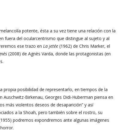
 melancolía potente, ésta a su vez tiene una relación con la
agen fuera del ocularcentrismo que distingue al sujeto y al
rreremos ese trazo en
La jetée
(1962) de Chris Marker, el
gnès
(2008) de Agnès Varda, donde las protagonistas (en
s.
a propia posibilidad de representarlo, en tiempos de la
 en Auschwitz-Birkenau, Georges Didi-Huberman piensa en
 los más violentos deseos de desaparición” y así
ciados a la Shoah, pero también sobre el rostro, su
(1955) podremos expondremos ante algunas imágenes
horror.