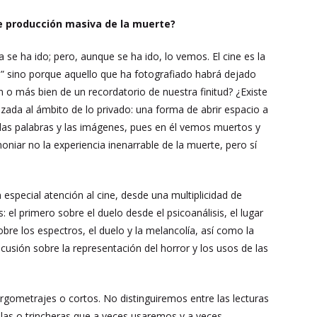
de producción masiva de la muerte?
 se ha ido; pero, aunque se ha ido, lo vemos. El cine es la
” sino porque aquello que ha fotografiado habrá dejado
 o más bien de un recordatorio de nuestra finitud? ¿Existe
lazada al ámbito de lo privado: una forma de abrir espacio a
 las palabras y las imágenes, pues en él vemos muertos y
iar no la experiencia inenarrable de la muerte, pero sí
especial atención al cine, desde una multiplicidad de
 el primero sobre el duelo desde el psicoanálisis, el lugar
obre los espectros, el duelo y la melancolía, así como la
iscusión sobre la representación del horror y los usos de las
rgometrajes o cortos. No distinguiremos entre las lecturas
las o trincheras que a veces usaremos y a veces