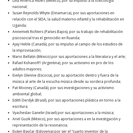
Lilia América Albert (México), por su impulso a la toxicología
nacional;
Susan Reynolds Whyte (Dinamarca), por sus aportaciones en
relación con el SIDA, la salud materno-infantil y la rehabilitación en
Uganda;
Annemiek Richters (Países Bajos), por su trabajo de rehabilitación
psicosocial tras el genocidio en Ruanda;
Ajay Heble (Canadá), por su impulso al campo de los estudios de
la improvisación;
Mario Bellatin (México) por sus aportaciones a la literatura y el arte;
Rafael Kohanoff† (Argentina), por su activismo en pro de los
adultos mayores;
Evelyn Glennie (Escocia), por su aportación dentro y fuera de la
música al arte de la escucha música desde su sordera profunda;
Pat Mooney (Canadá), por sus investigaciones y su activismo
ambiental global;
Edith Derdyk (Brasil), por sus aportaciones plástica en torno a la
escritura;
Vyacheslav Ganelin (Israel) por sus aportaciones a la música;
Ariel Guzik (México), por sus aportaciones a en la investigación y
representación de la resonancia;
Evgen Bavčar (Eslovenia) por ser el “cuarto inventor de la