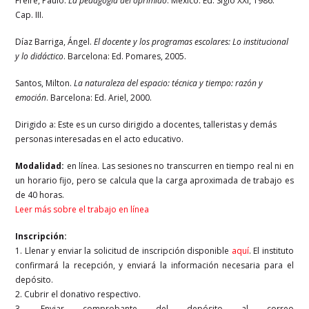
Freire, Paulo.
La pedagogía del oprimido
. México: Ed. Siglo XXI, 1986.
Cap. III.
Díaz Barriga, Ángel.
El docente y los programas escolares: Lo institucional
y lo didáctico
. Barcelona: Ed. Pomares, 2005.
Santos, Milton.
La naturaleza del espacio: técnica y tiempo: razón y
emoción
. Barcelona: Ed. Ariel, 2000.
Dirigido a: Este es un curso dirigido a docentes, talleristas y demás
personas interesadas en el acto educativo.
Modalidad:
en línea. Las sesiones no transcurren en tiempo real ni en
un horario fijo, pero se calcula que la carga aproximada de trabajo es
de 40 horas.
Leer más sobre el trabajo en línea
Inscripción:
1. Llenar y enviar la solicitud de inscripción disponible
aquí
. El instituto
confirmará la recepción, y enviará la información necesaria para el
depósito.
2. Cubrir el donativo respectivo.
3. Enviar comprobante del depósito al correo