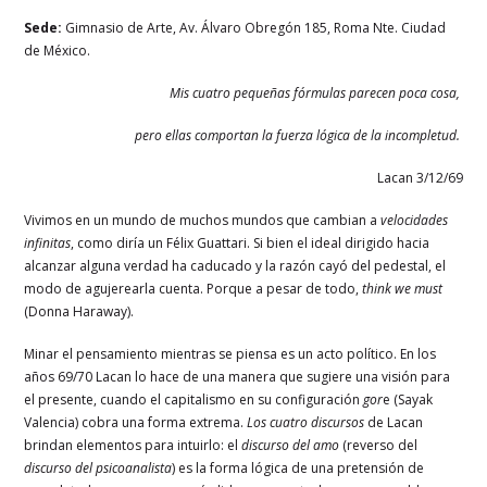
Sede:
Gimnasio de Arte, Av. Álvaro Obregón 185, Roma Nte. Ciudad
de México.
Mis cuatro pequeñas fórmulas parecen poca cosa,
pero ellas comportan la fuerza lógica de la incompletud.
Lacan 3/12/69
Vivimos en un mundo de muchos mundos que cambian a
velocidades
infinitas
, como diría un Félix Guattari. Si bien el ideal dirigido hacia
alcanzar alguna verdad ha caducado y la razón cayó del pedestal, el
modo de agujerearla cuenta. Porque a pesar de todo,
think we must
(Donna Haraway).
Minar el pensamiento mientras se piensa es un acto político. En los
años 69/70 Lacan lo hace de una manera que sugiere una visión para
el presente, cuando el capitalismo en su configuración
gor
e (Sayak
Valencia) cobra una forma extrema.
Los cuatro discursos
de Lacan
brindan elementos para intuirlo: el
discurso del amo
(reverso del
discurso del psicoanalista
) es la forma lógica de una pretensión de