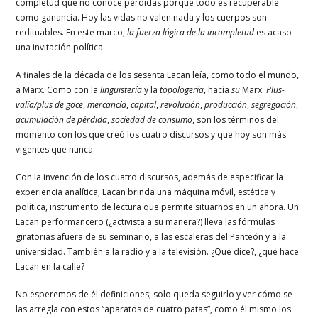
completud que no conoce pérdidas porque todo es recuperable
como ganancia. Hoy las vidas no valen nada y los cuerpos son
redituables. En este marco,
la fuerza lógica de la incompletud
es acaso
una invitación política.
A finales de la década de los sesenta Lacan leía, como todo el mundo,
a Marx. Como con la
lingüistería
y la
topologería
, hacía
su
Marx:
Plus-
valía/plus de goce
,
mercancía
,
capital
,
revolución
,
producción
,
segregación
,
acumulación de pérdida
,
sociedad de consumo
, son los términos del
momento con los que creó los cuatro discursos y que hoy son más
vigentes que nunca.
Con la invención de los cuatro discursos, además de especificar la
experiencia analítica, Lacan brinda una máquina móvil, estética y
política, instrumento de lectura que permite situarnos en un ahora. Un
Lacan performancero (¿activista a su manera?) lleva las fórmulas
giratorias afuera de su seminario, a las escaleras del Panteón y a la
universidad. También a la radio y a la televisión. ¿Qué dice?, ¿qué hace
Lacan en la calle?
No esperemos de él definiciones; solo queda seguirlo y ver cómo se
las arregla con estos “aparatos de cuatro patas”, como él mismo los