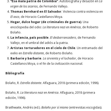
“Esa mala patria de Colombia”
. Autobiografía y desazón en
La
virgen de los sicarios
, de Fernando Vallejo.
Thomas Bernhard en El Salvador
. Violencia contra violencia en
El asco
, de Horacio Castellanos Moya.
Hogar, dulce hogar (de criminales de guerra)
. Una
enciclopedia del odio:
La literatura nazi en América
, de Roberto
Bolaño.
La infancia, país posible
.
El desbarrancadero
, de Fernando
Vallejo, en el umbral del adiós a la patria.
Artistas torturadores en el cielo de Chile
. Un entramado del
exilio en
Estrella distante
, de Roberto Bolaño.
Barbarie y barbarie
.
La sirvienta y el luchador
, de Horacio
Castellanos Moya, o el fin de la civilización nacional.
Bibliografía
Bolaño, R.
Estrella distante
. Alfaguara, 2018 (primera edición, 1996).
Bolaño, R.
La literatura nazi en América
. Alfaguara, 2018 (primera
edición, 1996).
Braithwaite, Andrés (ed.).
Bolaño por sí mismo
(entrevistas escogidas).