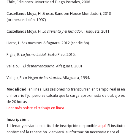
Chile, Ediciones Universidad Diego Portales, 2006.
Castellanos Moya,
H.
El asco
. Random House Mondadori, 2018
(primera edición, 1997).
Castellanos Moya, H.
La sirvienta y el luchador.
Tusquets, 2011.
Harss, L.
Los nuestros
. Alfaguara, 2012 (reedición).
Piglia, R.
La forma inicial
. Sexto Piso, 2015.
Vallejo, F.
El desbarrancadero
. Alfaguara, 2001.
Vallejo, F.
La Virgen de los sicarios
. Alfaguara, 1994.
Modalidad:
en línea. Las sesiones no transcurren en tiempo real ni en
un horario fijo, pero se calcula que la carga aproximada de trabajo es
de 20 horas.
Leer más sobre el trabajo en línea
Inscripción:
1. Llenar y enviar la solicitud de inscripción disponible
aquí
. El instituto
confirmará la recepción, y enviará la información necesaria para el