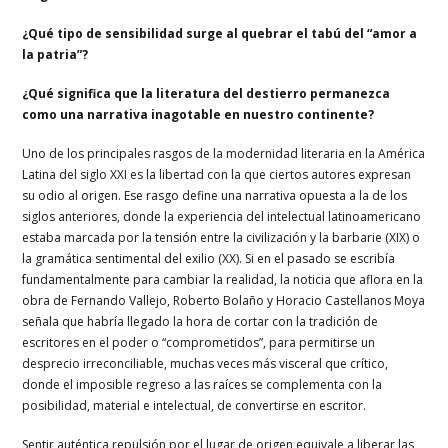
¿Qué tipo de sensibilidad surge al quebrar el tabú del “amor a
la patria”?
¿Qué significa que la literatura del destierro permanezca
como una narrativa inagotable en nuestro continente?
Uno de los principales rasgos de la modernidad literaria en la América
Latina del siglo XXI es la libertad con la que ciertos autores expresan
su odio al origen. Ese rasgo define una narrativa opuesta a la de los
siglos anteriores, donde la experiencia del intelectual latinoamericano
estaba marcada por la tensión entre la civilización y la barbarie (XIX) o
la gramática sentimental del exilio (XX). Si en el pasado se escribía
fundamentalmente para cambiar la realidad, la noticia que aflora en la
obra de Fernando Vallejo, Roberto Bolaño y Horacio Castellanos Moya
señala que habría llegado la hora de cortar con la tradición de
escritores en el poder o “comprometidos”, para permitirse un
desprecio irreconciliable, muchas veces más visceral que crítico,
donde el imposible regreso a las raíces se complementa con la
posibilidad, material e intelectual, de convertirse en escritor.
Sentir auténtica repulsión por el lugar de origen equivale a liberar las