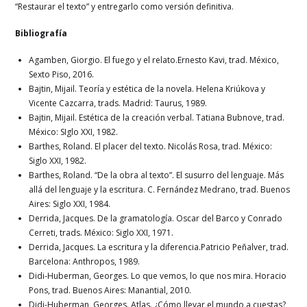
“Restaurar el texto” y entregarlo como versión definitiva.
Bibliografía
Agamben, Giorgio. El fuego y el relato.Ernesto Kavi, trad. México,
Sexto Piso, 2016.
Bajtin, Mijail. Teoría y estética de la novela. Helena Kriúkova y
Vicente Cazcarra, trads. Madrid: Taurus, 1989.
Bajtin, Mijail. Estética de la creación verbal. Tatiana Bubnove, trad.
México: SIglo XXI, 1982.
Barthes, Roland. El placer del texto. Nicolás Rosa, trad. México:
Siglo XXI, 1982.
Barthes, Roland. “De la obra al texto”. El susurro del lenguaje. Más
allá del lenguaje y la escritura. C. Fernández Medrano, trad. Buenos
Aires: Siglo XXI, 1984.
Derrida, Jacques. De la gramatología. Oscar del Barco y Conrado
Cerreti, trads. México: Siglo XXI, 1971.
Derrida, Jacques. La escritura y la diferencia.Patricio Peñalver, trad.
Barcelona: Anthropos, 1989.
Didi-Huberman, Georges. Lo que vemos, lo que nos mira. Horacio
Pons, trad. Buenos Aires: Manantial, 2010.
Didi-Huberman, Georges. Atlas. ¿Cómo llevar el mundo a cuestas?