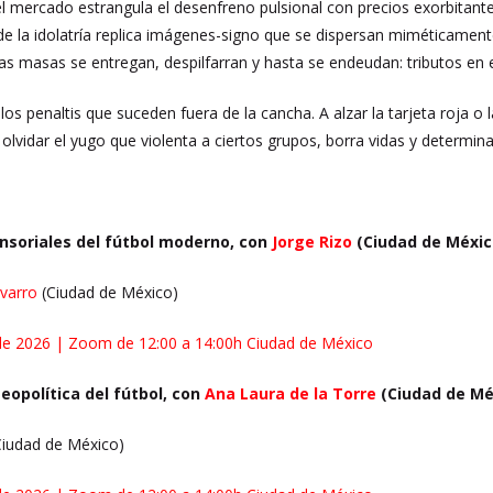
 mercado estrangula el desenfreno pulsional con precios exorbitantes
 de la idolatría replica imágenes-signo que se dispersan miméticament
as masas se entregan, despilfarran y hasta se endeudan: tributos en el a
 penaltis que suceden fuera de la cancha. A alzar la tarjeta roja o la
r olvidar el yugo que violenta a ciertos grupos, borra vidas y determ
ensoriales del fútbol moderno, con
Jorge Rizo
(Ciudad de Méxi
avarro
(Ciudad de México)
 de 2026 | Zoom de 12:00 a 14:00h Ciudad de México
geopolítica del fútbol, con
Ana Laura de la Torre
(Ciudad de Mé
iudad de México)