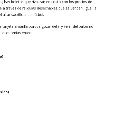
; hay boletos que rivalizan en costo con los precios de
e a través de reliquias desechables que se venden, igual, a
ltar sacrificial del fútbol.
 tarjeta amarilla porque gozar del ir y venir del balón no
ina economías enteras.
co)
xico)