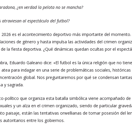
radona, ¿en verdad la pelota no se mancha?
s atraviesan al espectáculo del futbol?
del 2026 es el acontecimiento deportivo más importante del momento.
laciones de género y hasta impulsa las actividades del crimen organ
 de la fiesta deportiva. ¿Qué dinámicas quedan ocultas por el espectá
ombra, Eduardo Galeano dice: «El futbol es la única religión que no t
atea para indagar en una serie de problemáticas sociales, histórica
ncentración global. Nos preguntaremos por qué se condensan tantas
sa y sagrada.
co-político que organiza esta batalla simbólica viene acompañado de 
exuales y un alza en el crimen organizado, siendo de particular graved
to paisaje, están las tentativas orwellianas de tomar posesión del le
 autoritarios entre los gobiernos.