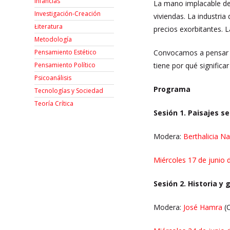
Infancias
La mano implacable del
Investigación-Creación
viviendas. La industria
Łiteratura
precios exorbitantes. L
Metodología
Convocamos a pensar los
Pensamiento Estético
tiene por qué significa
Pensamiento Político
Psicoanálisis
Programa
Tecnologías y Sociedad
Teoría Crítica
Sesión 1. Paisajes s
Modera:
Berthalicia N
Miércoles 17 de junio
Sesión 2. Historia y 
Modera:
José Hamra
(C