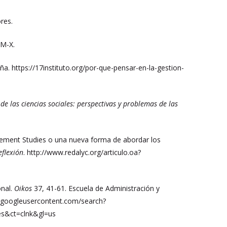
res.
AM-X.
ña. https://17instituto.org/por-que-pensar-en-la-gestion-
de las ciencias sociales: perspectivas y problemas de las
nagement Studies o una nueva forma de abordar los
eflexión
. http://www.redalyc.org/articulo.oa?
onal.
Oikos
37, 41-61. Escuela de Administración y
he.googleusercontent.com/search?
=es&ct=clnk&gl=us