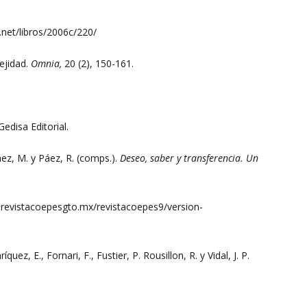
net/libros/2006c/220/
ejidad.
Omnia,
20 (2), 150-161.
 Gedisa Editorial.
nez, M. y Páez, R. (comps.).
Deseo, saber y transferencia. Un
ww.revistacoepesgto.mx/revistacoepes9/version-
uez, E., Fornari, F., Fustier, P. Rousillon, R. y Vidal, J. P.