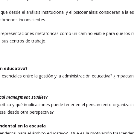
ue desde el análisis institucional y el psicoanálisis consideran a la e
enómenos inconscientes.
de representaciones metafóricas como un camino viable para que lo
n sus centros de trabajo.
ón educativa?
s esenciales entre la gestión y la administración educativa? ¿Impacta
ical managment studies
?
crítica y qué implicaciones puede tener en el pensamiento organizaci
sa’ desde otra perspectiva?
ndental en la escuela
endental para el ámbito educativo? ¿Qué es la motivación trascendent