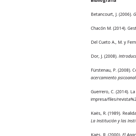
Bibliografía
Betancourt, J. (2006).
G
Chacón M. (2014). Gest
Del Cueto A., M. y Fer
Dor, J. (2008).
Introduc
Fürstenau, P. (2008). C
acercamiento psicoanalí
Guerrero, C. (2014). La
impresa/files/revista%2
Kaës, R. (1989). Realidad
La Institución y las Inst
Kaës, R. (2000).
El Apa