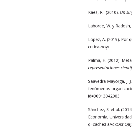
Kaës, R. (2010).
Un sin
Laborde, W. y Radosh, S
López, A. (2019). Por q
critica-hoy/.
Palma, H. (2012). Metáf
representaciones científ
Saavedra Mayorga, J. J
fenómenos organizaci
id=90913042003
Sánchez, S. et al. (201
Economía, Universidad 
q=cache:FaAdxOsrjQ8J: