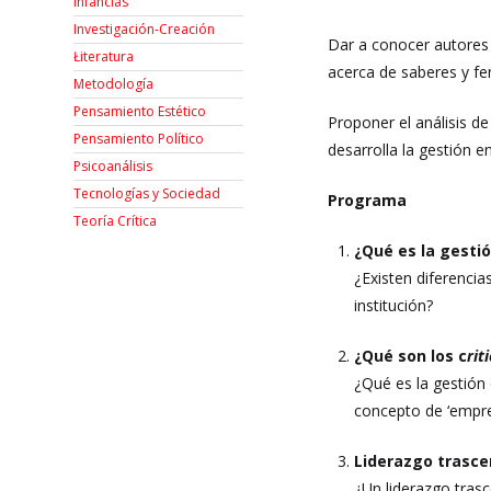
Infancias
Investigación-Creación
Dar a conocer autores q
Łiteratura
acerca de saberes y f
Metodología
Pensamiento Estético
Proponer el análisis 
Pensamiento Político
desarrolla la gestión e
Psicoanálisis
Tecnologías y Sociedad
Programa
Teoría Crítica
¿Qué es la gesti
¿Existen diferencia
institución?
¿Qué son los c
rit
¿Qué es la gestión 
concepto de ‘empre
Liderazgo trasce
¿Un liderazgo trasc