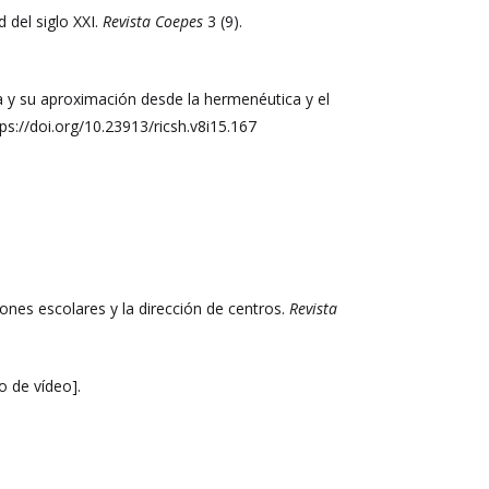
d del siglo XXI.
Revista Coepes
3 (9).
a y su aproximación desde la hermenéutica y el
ttps://doi.org/10.23913/ricsh.v8i15.167
ones escolares y la dirección de centros.
Revista
o de vídeo].