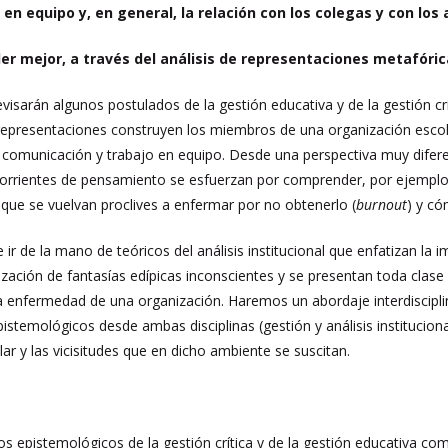
o en equipo y, en general, la relación con los colegas y con lo
 mejor, a través del análisis de representaciones metafórica
visarán algunos postulados de la gestión educativa y de la gestión crít
e representaciones construyen los miembros de una organización esc
, comunicación y trabajo en equipo. Desde una perspectiva muy difer
corrientes de pensamiento se esfuerzan por comprender, por ejemplo, p
 que se vuelvan proclives a enfermar por no obtenerlo (
burnout
) y có
 ir de la mano de teóricos del análisis institucional que enfatizan la
tualización de fantasías edípicas inconscientes y se presentan toda c
la enfermedad de una organización. Haremos un abordaje interdiscipli
 epistemológicos desde ambas disciplinas (gestión y análisis instituc
lar y las vicisitudes que en dicho ambiente se suscitan.
s epistemológicos de la gestión crítica y de la gestión educativa com