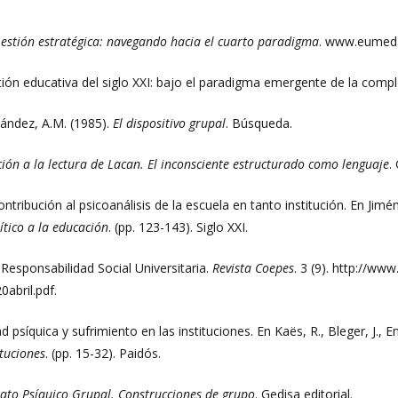
estión estratégica: navegando hacia el cuarto paradigma
. www.eumed.
ión educativa del siglo XXI: bajo el paradigma emergente de la compl
nández, A.M. (1985).
El dispositivo grupal
. Búsqueda.
ción a la lectura de Lacan. El inconsciente estructurado como lenguaje
.
ontribución al psicoanálisis de la escuela en tanto institución. En Jimé
tico a la educación
. (pp. 123-143). Siglo XXI.
 Responsabilidad Social Universitaria.
Revista Coepes
. 3 (9). http://w
0abril.pdf.
 psíquica y sufrimiento en las instituciones. En Kaës, R., Bleger, J., Enríq
ituciones
. (pp. 15-32). Paidós.
rato Psíquico Grupal. Construcciones de grupo
. Gedisa editorial.