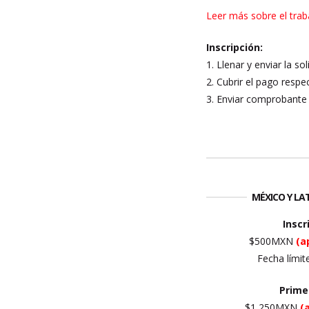
Leer más sobre el trab
Inscripción:
1. Llenar y enviar la so
2. Cubrir el pago respec
3. Enviar comprobante 
MÉXICO Y L
Inscr
$500MXN
(a
Fecha límit
Prim
$1,250MXN
(