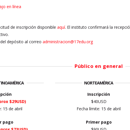
ajo en línea
licitud de inscripción disponible
aquí
. El instituto confirmará la recepc
tivo.
del depósito al correo
administracion@17edu.org
Público en general
ATINOAMÉRICA
NORTEAMÉRICA
ipción
Inscripción
prox $29USD)
$40USD
e:
15 de abril
Fecha límite:
15 de abril
er
pago
Primer
pago
aprox $73USD)
$90USD