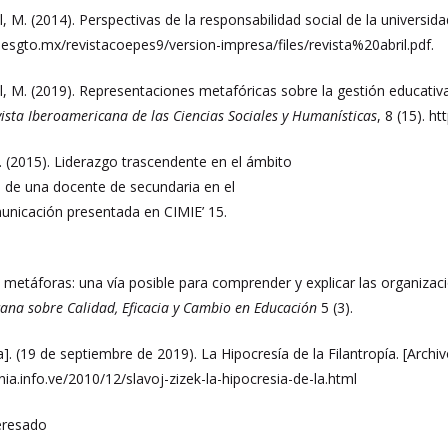
, M. (2014). Perspectivas de la responsabilidad social de la universida
esgto.mx/revistacoepes9/version-impresa/files/revista%20abril.pdf.
l, M. (2019). Representaciones metafóricas sobre la gestión educativ
ista Iberoamericana de las Ciencias Sociales y
Humanísticas
, 8 (15). h
 C. (2015). Liderazgo trascendente en el ámbito
s de una docente de secundaria en el
unicación presentada en CIMIE’ 15.
s metáforas: una vía posible para comprender y explicar las organizaci
cana sobre Calidad, Eficacia y Cambio en Educación
5 (3).
]. (19 de septiembre de 2019). La Hipocresía de la Filantropía. [Archiv
a.info.ve/2010/12/slavoj-zizek-la-hipocresia-de-la.html
teresado