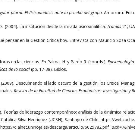
gular plural. El Psicoanálisis ante la prueba del grupo
. Amorrortu Edito
. (2004). La institución desde la mirada psicoanalítica.
Tramas
21; U
ué pensar en la Gestión Crítica hoy. Entrevista con Mauricio Sosa Oca
oras en las ciencias. En Palma, H. y Pardo R. (coords.).
Epistemología 
icas de lo social
(pp. 17-38). Biblos.
. (2009). Descubriendo el lado oscuro de la gestión: los Critical Ma
onales.
Revista de la Facultad de Ciencias Económicas: Investigación y R
4). Teorías de liderazgo contemporáneo: análisis de la dinámica relaci
Católica Silva Henríquez (UCSH), Santiago de Chile. https://webcac
https://dialnet.unirioja.es/descarga/articulo/6025782.pdf+&cd=7&hl