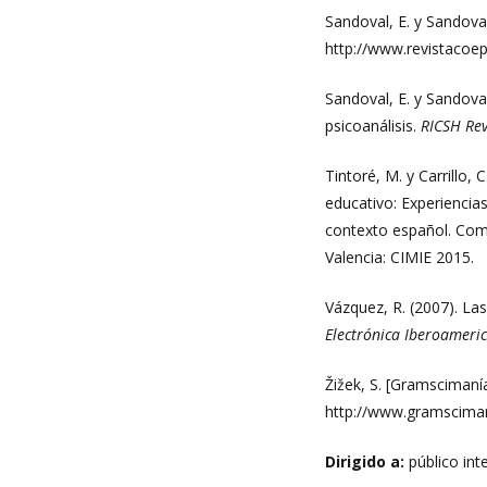
Sandoval, E. y Sandoval
http://www.revistacoep
Sandoval, E. y Sandova
psicoanálisis.
RICSH Rev
Tintoré, M. y Carrillo,
educativo: Experiencia
contexto español. Com
Valencia: CIMIE 2015.
Vázquez, R. (2007). La
Electrónica Iberoameri
Žižek, S. [Gramscimanía
http://www.gramscimani
Dirigido a:
público in