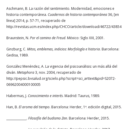
Aschmann, B. La razón del sentimiento. Modernidad, emociones e
historia contemporánea.
Cuadernos de historia contemporánea
36, [en
línea] 2014, p. 57-71, recuperado de
http://revistas.ucm.es/index.php/CHCO/article/download/46722/43854
Braunstein, N.
Por el camino de Freud
. México: Siglo XXI, 2001.
Ginzburg, C.
Mitos, emblemas, indicios: Morfología e historia
. Barcelona:
Gedisa, 1989.
González Menéndez, A. La vigencia del psicoanálisis: un más allá del
diván.
Metaphora
3, nov. 2004, recuperado de
http://pepsic.bvsalud.org/scielo.php?script=sci_arttext&pid=S2072-
06962004000100005
Habermas, J.
Conocimiento e interés
. Madrid: Taurus, 1989.
Han, B.
El aroma del tiempo
. Barcelona: Herder, 1ª. edición digital, 2015.
______________.
Filosofía del budismo Zen
. Barcelona: Herder, 2015.