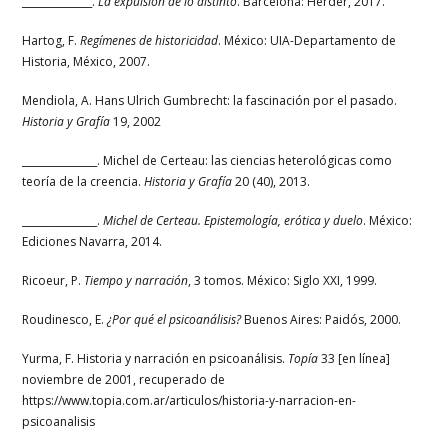
______________.
La expulsión de lo distinto
. Barcelona: Herder, 2017.
Hartog, F.
Regímenes de historicidad
. México: UIA-Departamento de
Historia, México, 2007.
Mendiola, A. Hans Ulrich Gumbrecht: la fascinación por el pasado.
Historia y Grafía
19, 2002
_______________. Michel de Certeau: las ciencias heterológicas como
teoría de la creencia.
Historia y Grafía
20 (40), 2013.
_______________.
Michel de Certeau. Epistemología, erótica y duelo
. México:
Ediciones Navarra, 2014.
Ricoeur, P.
Tiempo y narración
, 3 tomos. México: Siglo XXI, 1999.
Roudinesco, E.
¿Por qué el psicoanálisis?
Buenos Aires: Paidós, 2000.
Yurma, F. Historia y narración en psicoanálisis.
Topía
33 [en línea]
noviembre de 2001, recuperado de
https://www.topia.com.ar/articulos/historia-y-narracion-en-
psicoanalisis