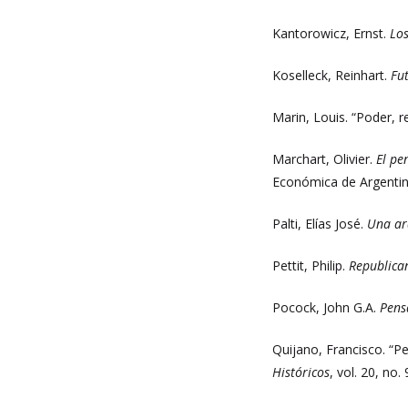
Kantorowicz, Ernst.
Los
Koselleck, Reinhart.
Fu
Marin, Louis. “Poder, 
Marchart, Olivier.
El pe
Económica de Argentin
Palti, Elías José.
Una arq
Pettit, Philip.
Republican
Pocock, John G.A.
Pens
Quijano, Francisco. “Pe
Históricos
, vol. 20, no.