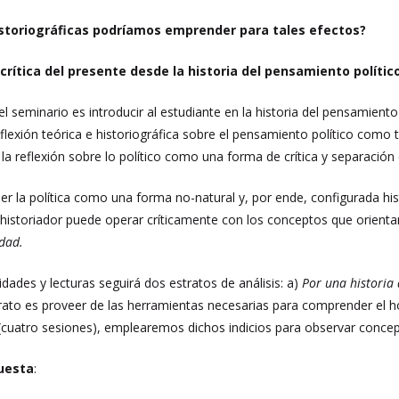
storiográficas podríamos emprender para tales efectos?
rítica del presente desde la historia del pensamiento polític
del seminario es introducir al estudiante en la historia del pensamient
reflexión teórica e historiográfica sobre el pensamiento político como
e la reflexión sobre lo político como una forma de crítica y separació
 la política como una forma no-natural y, por ende, configurada his
historiador puede operar críticamente con los conceptos que orientan l
dad.
vidades y lecturas seguirá dos estratos de análisis: a)
Por una historia
trato es proveer de las herramientas necesarias para comprender el ho
(cuatro sesiones), emplearemos dichos indicios para observar concepto
puesta
: