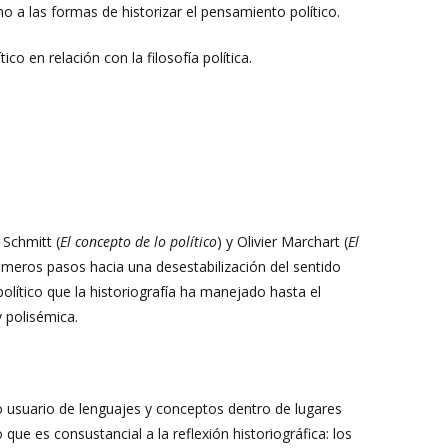
o a las formas de historizar el pensamiento político.
o en relación con la filosofía política.
l Schmitt (
El concepto de lo político
) y Olivier Marchart (
El
rimeros pasos hacia una desestabilización del sentido
político que la historiografía ha manejado hasta el
y polisémica.
omo usuario de lenguajes y conceptos dentro de lugares
ue es consustancial a la reflexión historiográfica: los