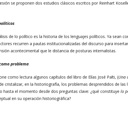
esión se proponen dos estudios clásicos escritos por Reinhart Kosel
olíticos
álisis de lo político es la historia de los lenguajes políticos. Ya sea
 actores recurren a pautas institucionalizadas del discurso para inse
nsión acontecimental que le distancia de posturas internalistas.
o como problema
ne como lectura algunos capítulos del libro de Elías José Palti, (
Una a
 cristalizar, en la historiografía, los problemas desprendidos de las
ado hasta el momento desde dos preguntas clave: ¿qué constituye
lo p
ptual en su operación historiográfica?