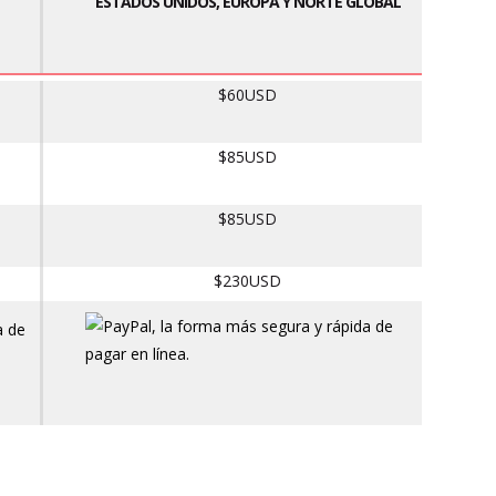
ESTADOS UNIDOS, EUROPA Y NORTE GLOBAL
$60USD
$85USD
$85USD
$230USD