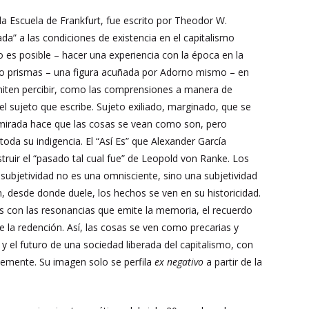
la Escuela de Frankfurt, fue escrito por Theodor W.
da” a las condiciones de existencia en el capitalismo
 es posible – hacer una experiencia con la época en la
 prismas – una figura acuñada por Adorno mismo – en
rmiten percibir, como las comprensiones a manera de
 sujeto que escribe. Sujeto exiliado, marginado, que se
 mirada hace que las cosas se vean como son, pero
 toda su indigencia. El “Así Es” que Alexander García
truir el “pasado tal cual fue” de Leopold von Ranke. Los
 subjetividad no es una omnisciente, sino una subjetividad
ón, desde donde duele, los hechos se ven en su historicidad.
os con las resonancias que emite la memoria, el recuerdo
 de la redención. Así, las cosas se ven como precarias y
y el futuro de una sociedad liberada del capitalismo, con
ntemente. Su imagen solo se perfila
ex negativo
a partir de la