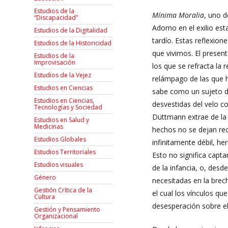
Estudios de la
Mínima Moralia
, uno d
“Discapacidad”
Adorno en el exilio es
Estudios de la Digitalidad
tardío. Estas reflexio
Estudios de la Historicidad
que vivimos. El presen
Estudios de la
Improvisación
los que se refracta la
Estudios de la Vejez
relámpago de las que h
Estudios en Ciencias
sabe como un sujeto d
Estudios en Ciencias,
desvestidas del velo co
Tecnologías y Sociedad
Düttmann extrae de la 
Estudios en Salud y
Medicinas
hechos no se dejan rec
Estudios Globales
infinitamente débil, he
Estudios Territoriales
Esto no significa capt
Estudios visuales
de la infancia, o, desd
Género
necesitadas en la brec
Gestión Crítica de la
el cual los vínculos q
Cultura
desesperación sobre 
Gestión y Pensamiento
Organizacional