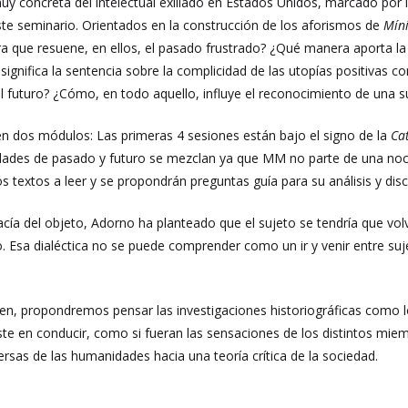
uy concreta del intelectual exiliado en Estados Unidos, marcado por la
te seminario. Orientados en la construcción de los aforismos de
Mín
ra que resuene, en ellos, el pasado frustrado? ¿Qué manera aporta 
significa la sentencia sobre la complicidad de las utopías positivas c
l futuro? ¿Cómo, en todo aquello, influye el reconocimiento de una s
 en dos módulos: Las primeras 4 sesiones están bajo el signo de la
Ca
dades de pasado y futuro se mezclan ya que MM no parte de una noció
s textos a leer y se propondrán preguntas guía para su análisis y disc
acía del objeto, Adorno ha planteado que el sujeto se tendría que vol
o. Esa dialéctica no se puede comprender como un ir y venir entre suje
en, propondremos pensar las investigaciones historiográficas como l
ste en conducir, como si fueran las sensaciones de los distintos mie
ersas de las humanidades hacia una teoría crítica de la sociedad.