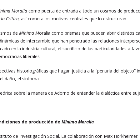
ínima Moralia
como puerta de entrada a todo un cosmos de producción
ía Crítica,
así como a los motivos centrales que lo estructuran.
rismos de
Mínima M
oralia como prismas que pueden abrir distintos c
s dinámicas de intercambio que han penetrado las relaciones interperso
do en la industria cultural, el sacrificio de las particularidades a f
emocracias liberales.
ectivas historiográficas que hagan justicia a la “penuria del objeto” 
, el daño, el síntoma.
teórica sobre la manera de Adorno de entender la dialéctica entre suje
ndiciones de producción de
Mínima Moralia
stituto de Investigación Social. La colaboración con Max Horkheimer