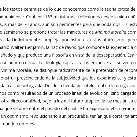
e los textos centrales de lo que conocemos como la teoría crítica de 
tadounidense. Contiene 153 miniaturas, “reflexiones desde la vida daña
nes, a más de 70 años, aún son pertinentes para que podamos – si esto
te seminario se propone tratar las miniaturas de
Mínima Moralia
como
 realidad infinitamente compleja: por instantes, estos aformismos pe
abló Walter Benjamin, la haz de rayos que compone la experiencia del
añado y que produce una filosofía en vista de la desesperación. Esa
nsolador en el cual la ideología capitalista las envuelve: así se ven en
Minima Moralia, se distingue radicalmente de la pretensión de recons
onstruir prescindiendo de la subjetividad que los experimente, y esta
rida, casi desintegrada. Desde la herida del intelectual en la emigraci
arlos como resultados de un proceso lineal de evolución, sino cargad
e otra direccionalidad, bajo la luz del futuro utópico, la luz mesiánica
ha que se abre entre el pasado del cual se ha expulsado el emigrante, 
ue un optimismo revolucionario aun procuraba, tenían que cortar taja
el mundo como es.