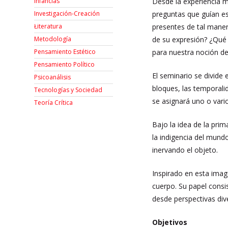
Desde la experiencia m
Infancias
preguntas que guían es
Investigación-Creación
presentes de tal mane
Łiteratura
de su expresión? ¿Qué 
Metodología
para nuestra noción de
Pensamiento Estético
Pensamiento Político
El seminario se divide
Psicoanálisis
bloques, las temporali
Tecnologías y Sociedad
se asignará uno o vario
Teoría Crítica
Bajo la idea de la prim
la indigencia del mund
inervando el objeto.
Inspirado en esta imag
cuerpo. Su papel consi
desde perspectivas div
Objetivos