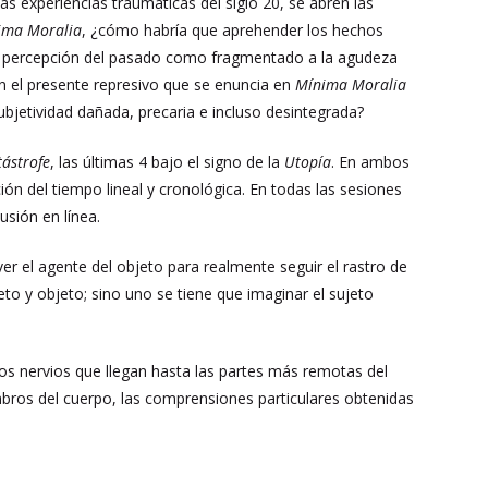
s experiencias traumáticas del siglo 20, se abren las
ima Moralia
, ¿cómo habría que aprehender los hechos
la percepción del pasado como fragmentado a la agudeza
on el presente represivo que se enuncia en
Mínima Moralia
ubjetividad dañada, precaria e incluso desintegrada?
tástrofe
, las últimas 4 bajo el signo de la
Utopía
. En ambos
n del tiempo lineal y cronológica. En todas las sesiones
usión en línea.
ver el agente del objeto para realmente seguir el rastro de
to y objeto; sino uno se tiene que imaginar el sujeto
os nervios que llegan hasta las partes más remotas del
mbros del cuerpo, las comprensiones particulares obtenidas