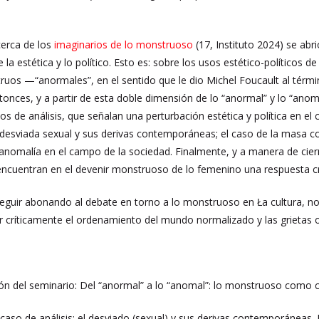
cerca de los
imaginarios de lo monstruoso
(17, Instituto 2024) se ab
re la estética y lo político. Esto es: sobre los usos estético-políticos 
ruos —“anormales”, en el sentido que le dio Michel Foucault al térmi
tonces, y a partir de esta doble dimensión de lo “anormal” y lo “anoma
s de análisis, que señalan una perturbación estética y política en el
 desviada sexual y sus derivas contemporáneas; el caso de la masa c
anomalía en el campo de la sociedad. Finalmente, y a manera de cie
cuentran en el devenir monstruoso de lo femenino una respuesta crí
seguir abonando al debate en torno a lo monstruoso en Ła cultura, no
r críticamente el ordenamiento del mundo normalizado y las grietas o
n del seminario: Del “anormal” a lo “anomal”: lo monstruoso como ca
caso de análisis: el desviado (sexual) y sus derivas contemporáneas.