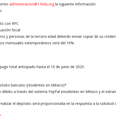
correo
administracion@17edu.org
la siguiente información:
o
eto con RFC
uación fiscal
os y personas de la tercera edad deberán enviar copiar de su credenc
agos mensuales extemporáneos será del 10%.
pago total anticipado hasta el 10 de junio de 2025.
pósito bancario (residentes en México)*
o débito a través del sistema PayPal (residentes en México y el extran
ealizar el depósito será proporcionada en la respuesta a la solicitud d
s