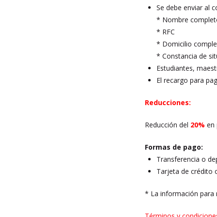
Se debe enviar al 
* Nombre complet
* RFC
* Domicilio compl
* Constancia de sit
Estudiantes, maestr
El recargo para p
Reducciones:
Reducción del
20%
en 
Formas de pago:
Transferencia o de
Tarjeta de crédito 
* La información para r
Términos y condicione