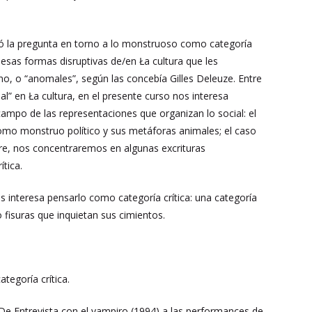
rió la pregunta en torno a lo monstruoso como categoría
de esas formas disruptivas de/en Ła cultura que les
no, o “anomales”, según las concebía Gilles Deleuze. Entre
l” en Ła cultura, en el presente curso nos interesa
 campo de las representaciones que organizan lo social: el
omo monstruo político y sus metáforas animales; el caso
rre, nos concentraremos en algunas excrituras
tica.
s interesa pensarlo como categoría crítica: una categoría
 fisuras que inquietan sus cimientos.
tegoría crítica.
 De Entrevista con el vampiro (1994) a las performances de