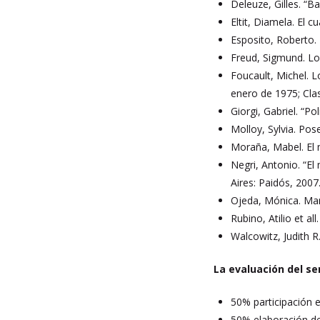
Deleuze, Gilles. “Ba
Eltit, Diamela. El 
Esposito, Roberto. 
Freud, Sigmund. Lo
Foucault, Michel. 
enero de 1975; Clas
Giorgi, Gabriel. “P
Molloy, Sylvia. Pos
Moraña, Mabel. El 
Negri, Antonio. “El
Aires: Paidós, 2007
Ojeda, Mónica. Man
Rubino, Atilio et a
Walcowitz, Judith R
La evaluación del s
50% participación e
50% elaboración de 