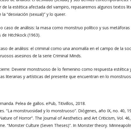
r de la estética afectada del vampiro, repasaremos algunos textos li
e la “desviación (sexual)” y lo queer.
 caso de análisis: la masa como monstruo político y sus metáforas an
s de Hitchkock (1963).
aso de análisis: el criminal como una anomalía en el campo de la soc
ruosos asesinos de la serie Criminal Minds.
ierre: Devenir monstruoso de lo femenino como respuesta estética y p
s literarias y artísticas del presente que encuentran en lo monstruos
anda. Pelea de gallos. ePub, Titivillos, 2018.
s. “La monstruosidad y lo monstruoso”. Diógenes, año IX, no. 40, 19
 Nature of Horror”. The Journal of Aesthetics and Art Criticism, Vol. 46
ome. “Monster Culture (Seven Theses)”. In Monster theory. Minneapoli