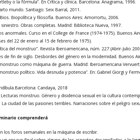
rtleby o la fórmula”. En Crítica y clínica. Barcelona: Anagrama, 1996.
cuarto mundo. Santiago: Seix Barral, 2011.
Bios. Biopolítica y filosofía. Buenos Aires: Amorrortu, 2006.
 siniestro. Obras completas. Madrid: Biblioteca Nueva, 1997.
Los anormales. Curso en el College de France (1974-1975). Buenos Air
es del 22 de enero al 15 de febrero de 1975).
olítica del monstruo”. Revista Iberoamericana, núm. 227 (Abrir-Julio 200
es de fin de siglo. Desbordes del género en la modernidad. Buenos Ai
monstruo como máquina de guerra. Madrid: Iberoamericana Vervuert, 20
 monstruo político. Vida desnuda y potencia”. En: Gabriel Giorgi y Fe
.
díbula.Barcelona: Candaya, 2018
ll. Lecturas monstruo. Género y disidencia sexual en la cultura contem
. La ciudad de las pasiones terribles. Narraciones sobre el peligro sex
eminario comprenderá
n los foros semanales en la máquina de escribir.
un ensayo final sobre alguno de los aspectos desarrollados a lo larg