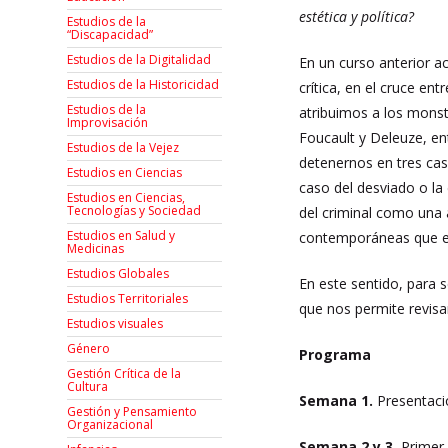
estética y política?
Estudios de la
“Discapacidad”
Estudios de la Digitalidad
En un curso anterior a
Estudios de la Historicidad
crítica, en el cruce ent
Estudios de la
atribuimos a los monst
Improvisación
Foucault y Deleuze, en
Estudios de la Vejez
detenernos en tres caso
Estudios en Ciencias
caso del desviado o la
Estudios en Ciencias,
Tecnologías y Sociedad
del criminal como una 
Estudios en Salud y
contemporáneas que en
Medicinas
Estudios Globales
En este sentido, para 
Estudios Territoriales
que nos permite revisa
Estudios visuales
Género
Programa
Gestión Crítica de la
Cultura
Semana 1.
Presentació
Gestión y Pensamiento
Organizacional
Semana 2 y 3.
Primer 