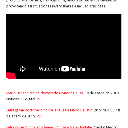
protocolos apócrifos, crónicas, biografías o documentos científicos,
provocando así situaciones inverosímiles e incluso graciosas.
Mario Bellatin recibe doctorado Honoris Causa.
18 de enero de 2019.
Noticias 22 digital.
PDF.
Entregarán doctorado honoris causa a Mario Bellatín
. 20 MINUTOS. 18
de enero de 2019.
PDF.
Entregarán Doctorado
Honoris Causa
a Mario Bellatín
. Capital México.