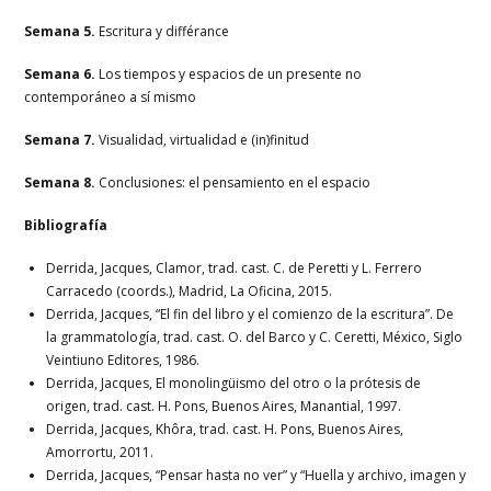
Semana 5.
Escritura y différance
Semana 6.
Los tiempos y espacios de un presente no
contemporáneo a sí mismo
Semana 7.
Visualidad, virtualidad e (in)finitud
Semana 8.
Conclusiones: el pensamiento en el espacio
Bibliografía
Derrida, Jacques, Clamor, trad. cast. C. de Peretti y L. Ferrero
Carracedo (coords.), Madrid, La Oficina, 2015.
Derrida, Jacques, “El fin del libro y el comienzo de la escritura”. De
la grammatología, trad. cast. O. del Barco y C. Ceretti, México, Siglo
Veintiuno
Editores, 1986.
Derrida, Jacques, El monolingüismo del otro o la prótesis de
origen, trad. cast. H. Pons, Buenos Aires, Manantial, 1997.
Derrida, Jacques, Khôra, trad. cast. H. Pons, Buenos Aires,
Amorrortu, 2011.
Derrida, Jacques, “Pensar hasta no ver” y “Huella y archivo, imagen y