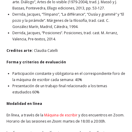
arte. Diálogo”, Artes de lo visible (1979-2004), trad. J. Massó y J.
Bassas, Pontevedra, Ellago ediciones, 2013, pp. 53-127.
Derrida, Jacques, “Tímpano”, “La différance”, “Ousía y grammè” y “El
pozo y la pirámide”. Márgenes de la filosofía, trad. cast. C.
González Marín, Madrid, Cátedra, 1994.
Derrida, Jacques, “Posiciones”. Posiciones, trad. cast. M. Arranz,
Valencia, Pre-textos, 2014.
Creditos arte:
Claudia Catelli
Forma y criterios de evaluación
Participación constante y obligatoria en el correspondiente foro de
la máquina de escribir cada semana: 40%
Presentación de un trabajo final relacionado a los temas
estudiados 60%
Modalidad en línea
En línea, a través de la
Máquina de escribir
y dos encuentros en Zoom.
Horario de las sesiones en
Zoom
: martes de 18:00 a 20:00h.