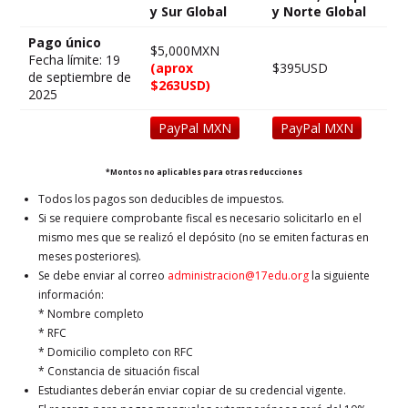
y Sur Global
y Norte Global
Pago único
$5,000MXN
Fecha límite: 19
(aprox
$395USD
de septiembre de
$263USD)
2025
PayPal MXN
PayPal MXN
*Montos no aplicables para otras reducciones
Todos los pagos son deducibles de impuestos.
Si se requiere comprobante fiscal es necesario solicitarlo en el
mismo mes que se realizó el depósito (no se emiten facturas en
meses posteriores).
Se debe enviar al correo
administracion@17edu.org
la siguiente
información:
* Nombre completo
* RFC
* Domicilio completo con RFC
* Constancia de situación fiscal
Estudiantes deberán enviar copiar de su credencial vigente.