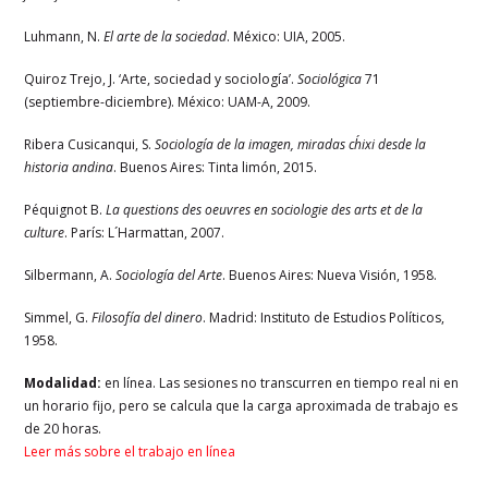
Luhmann, N.
El arte de la sociedad
. México: UIA, 2005.
Quiroz Trejo, J. ‘Arte, sociedad y sociología’.
Sociológica
71
(septiembre-diciembre). México: UAM-A, 2009.
Ribera Cusicanqui, S.
Sociología de la imagen, miradas ch´ixi desde la
historia andina
. Buenos Aires: Tinta limón, 2015.
Péquignot B.
La questions des oeuvres en sociologie des arts et de la
culture
. París: L´Harmattan, 2007.
Silbermann, A.
Sociología del Arte
. Buenos Aires: Nueva Visión, 1958.
Simmel, G.
Filosofía del dinero
. Madrid: Instituto de Estudios Políticos,
1958.
Modalidad:
en línea. Las sesiones no transcurren en tiempo real ni en
un horario fijo, pero se calcula que la carga aproximada de trabajo es
de 20 horas.
Leer más sobre el trabajo en línea