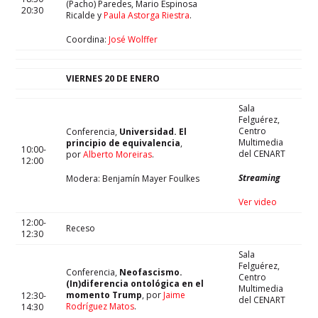
(Pacho) Paredes, Mario Espinosa
20:30
Ricalde y
Paula Astorga Riestra
.
Coordina:
José Wolffer
VIERNES 20 DE ENERO
Sala
Felguérez,
Centro
Conferencia,
Universidad. El
Multimedia
principio de equivalencia
,
10:00-
del CENART
por
Alberto Moreiras
.
12:00
Streaming
Modera: Benjamín Mayer Foulkes
Ver video
12:00-
Receso
12:30
Sala
Felguérez,
Conferencia,
Neofascismo.
Centro
(In)diferencia ontológica en el
Multimedia
momento Trump
, por
Jaime
12:30-
del CENART
Rodríguez Matos
.
14:30