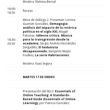
Modera: Etelvina Bernal
18:00-
Receso
18:30
Mesa de diálogo 2. Presentan: Lorena
Guzmán González,
Demagogia:
análisis del impacto de la retórica
política en el siglo XXI;
Magali
Palomar,
Infierno crítico. Música
para la transgresión desde la
18:30-
academia;
Sergio Andrés Hernández
20:30
Delgadillo,
El hedonista
desapasionado;
Benjamín Mayer
Foulkes,
La serie
Habitaciones
.
Modera: Esaú Segura
MARTES 17 DE ENERO
Presentación del libro:
Essentials of
Online Teaching: A Standards-
Based Guide (Essentials of Online
Learning)
, por Patricia González.