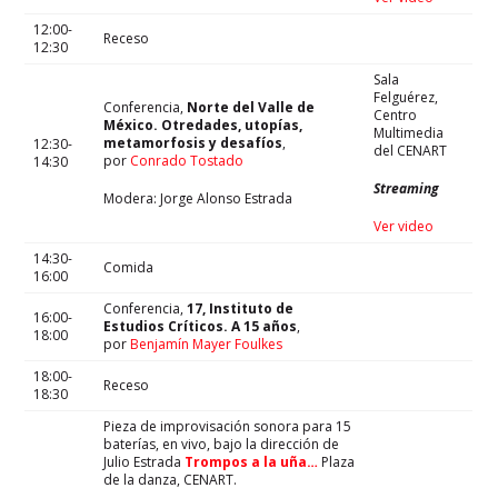
12:00-
Receso
12:30
Sala
Felguérez,
Conferencia,
Norte del Valle de
Centro
México. Otredades, utopías,
Multimedia
metamorfosis y desafíos
,
12:30-
del CENART
por
Conrado Tostado
14:30
Streaming
Modera: Jorge Alonso Estrada
Ver video
14:30-
Comida
16:00
Conferencia,
17, Instituto de
16:00-
Estudios Críticos. A 15 años
,
18:00
por
Benjamín Mayer Foulkes
18:00-
Receso
18:30
Pieza de improvisación sonora para 15
baterías, en vivo, bajo la dirección de
Julio Estrada
Trompos a la uña…
Plaza
de la danza, CENART.