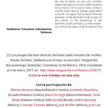
[1] Los pasajes del lado derecho del texto están tomados de: Ardiles
Rueda, Euclides. “¡Báileme ese trompo en una uña!”. Vanguardia
(Bucaramanga, Santander, Colombia), 23 de febrero, 2010, consultado
el 3 de enero, 2017, en:
http://www.vanguardia.com/historico/54270-
ibailem
e-ese-trompo-en-una-una
Con la participación de:
Alberto Moreiras
(España/Estados Unidos),
Armando Muyolema
(Ecuador/Estados Unidos),
Mario De Vega
(México/Alemania),
Tarek
Elhaik
(Estados Unidos),
Edith Derdyk
(Brasil),
Andrés Barreda
(México),
Conrado Tostado
(México),
José Wolffer
(México),
José Luis