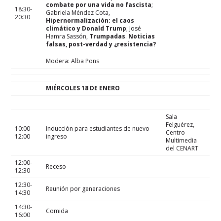
combate por una vida no fascista
;
18:30-
Gabriela Méndez Cota,
20:30
Hipernormalización: el caos
climático y Donald Trump
; José
Hamra Sassón,
Trumpadas
.
Noticias
falsas, post-verdad y ¿resistencia?
Modera: Alba Pons
MIÉRCOLES 18 DE ENERO
Sala
Felguérez,
10:00-
Inducción para estudiantes de nuevo
Centro
12:00
ingreso
Multimedia
del CENART
12:00-
Receso
12:30
12:30-
Reunión por generaciones
14:30
14:30-
Comida
16:00