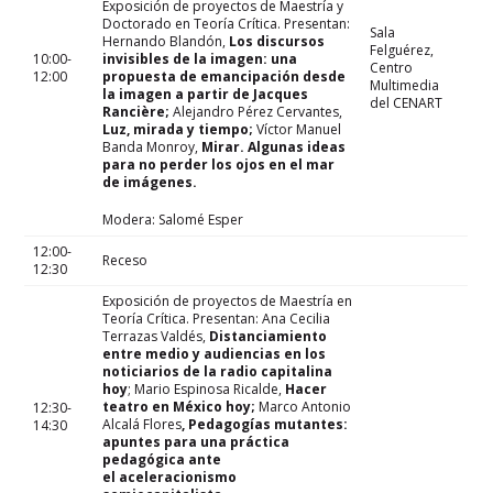
Exposición de proyectos de Maestría y
Doctorado en Teoría Crítica. Presentan:
Sala
Hernando Blandón,
Los discursos
Felguérez,
10:00-
invisibles de la imagen: una
Centro
12:00
propuesta de emancipación desde
Multimedia
la imagen a partir de Jacques
del CENART
Rancière;
Alejandro Pérez Cervantes,
Luz, mirada y tiempo;
Víctor Manuel
Banda Monroy,
Mirar. Algunas ideas
para no perder los ojos en el mar
de imágenes.
Modera: Salomé Esper
12:00-
Receso
12:30
Exposición de proyectos de Maestría en
Teoría Crítica. Presentan: Ana Cecilia
Terrazas Valdés,
Distanciamiento
entre medio y audiencias en los
noticiarios de la radio capitalina
hoy
; Mario Espinosa Ricalde,
Hacer
teatro en México hoy;
Marco Antonio
12:30-
Alcalá Flores
, Pedagogías mutantes:
14:30
apuntes para una práctica
pedagógica ante
el aceleracionismo