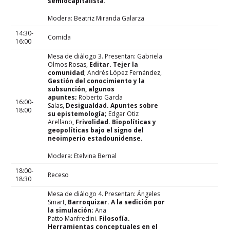
semiocapitalista.
Modera: Beatriz Miranda Galarza
14:30-
Comida
16:00
Mesa de diálogo 3. Presentan: Gabriela
Olmos Rosas,
Editar. Tejer la
comunidad
; Andrés López Fernández,
Gestión del conocimiento y la
subsunción, algunos
apuntes;
Roberto Garda
16:00-
Salas,
Desigualdad. Apuntes sobre
18:00
su epistemología;
Edgar Otiz
Arellano
, Frivolidad. Biopolíticas y
geopolíticas bajo el signo del
neoimperio estadounidense.
Modera: Etelvina Bernal
18:00-
Receso
18:30
Mesa de diálogo 4. Presentan: Ángeles
Smart,
Barroquizar. A la sedición por
la simulación;
Ana
Patto Manfredini.
Filosofía.
Herramientas conceptuales en el