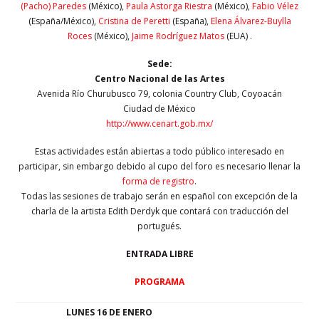
(Pacho) Paredes
(México),
Paula Astorga Riestra
(México),
Fabio Vélez
(España/México),
Cristina de Peretti
(España),
Elena Álvarez-Buylla
Roces
(México),
Jaime Rodríguez Matos
(EUA) .
Sede:
Centro Nacional de las Artes
Avenida Río Churubusco 79, colonia Country Club, Coyoacán
Ciudad de México
http://www.cenart.gob.mx/
Estas actividades están abiertas a todo público interesado en
participar, sin embargo debido al cupo del foro es necesario llenar la
forma de registro
.
Todas las sesiones de trabajo serán en español con excepción de la
charla de la artista Edith Derdyk que contará con traducción del
portugués.
ENTRADA LIBRE
PROGRAMA
LUNES 16 DE ENERO