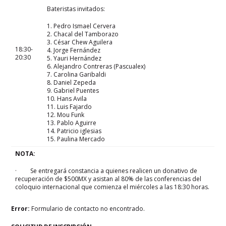
Bateristas invitados:
1. Pedro Ismael Cervera
2. Chacal del Tamborazo
3. César Chew Aguilera
18:30-
4. Jorge Fernández
20:30
5. Yauri Hernández
6. Alejandro Contreras (Pascualex)
7. Carolina Garibaldi
8. Daniel Zepeda
9. Gabriel Puentes
10. Hans Avila
11. Luis Fajardo
12. Mou Funk
13. Pablo Aguirre
14. Patricio iglesias
15. Paulina Mercado
NOTA:
· Se entregará constancia a quienes realicen un donativo de
recuperación de $500MX y asistan al 80% de las conferencias del
coloquio internacional que comienza el miércoles a las 18:30 horas.
Error:
Formulario de contacto no encontrado.