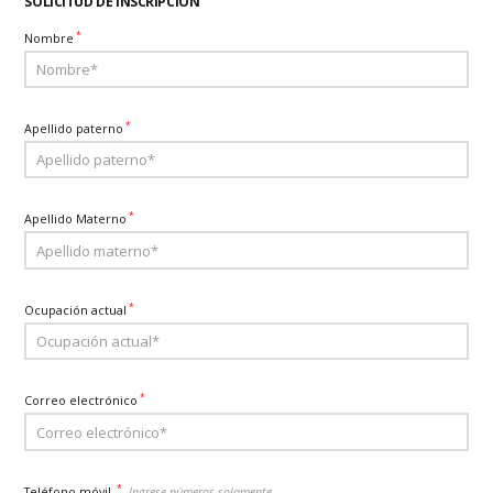
SOLICITUD DE INSCRIPCIÓN
*
Nombre
*
Apellido paterno
*
Apellido Materno
*
Ocupación actual
*
Correo electrónico
*
Teléfono móvil
Ingrese números solamente