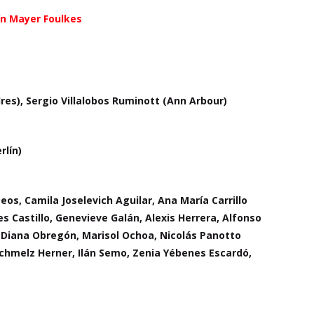
n Mayer Foulkes
dres), Sergio Villalobos Ruminott (Ann Arbour)
rlín)
eos, Camila Joselevich Aguilar, Ana María Carrillo
 Castillo, Genevieve Galán, Alexis Herrera, Alfonso
 Diana Obregón, Marisol Ochoa, Nicolás Panotto
a Schmelz Herner, Ilán Semo, Zenia Yébenes Escardó,