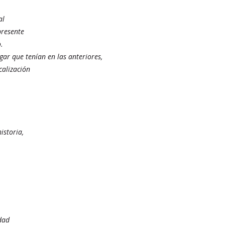
al
presente
o.
gar que tenían en las anteriores,
calización
istoria,
idad