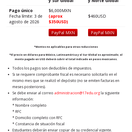
y Sur Global
y Norte Global
Pago único
$6,000MXN
Fecha límite: 3 de
(aprox
$460USD
agosto de 2026
$350USD)
PayPal MXN
PayPal MXN
*Montos no aplicables para otras reducciones
*El precio en dólares para México, Latinoamérica y el Sur Global es aproximado; el
monto pagado en USD deberá cubrir el total indicado en pesos mexicanos.
Todos los pagos son deducibles de impuestos.
Si se requiere comprobante fiscal es necesario solicitarlo en el
mismo mes que se realizó el depósito (no se emiten facturas en
meses posteriores).
Se debe enviar al correo
administracion@17edu.org
la siguiente
información:
* Nombre completo
* RFC
* Domicilio completo con RFC
* Constancia de situación fiscal
Estudiantes deberán enviar copiar de su credencial vigente.