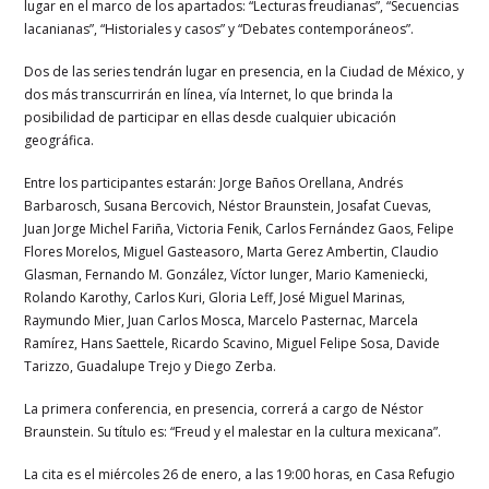
lugar en el marco de los apartados: “Lecturas freudianas”, “Secuencias
lacanianas”, “Historiales y casos” y “Debates contemporáneos”.
Dos de las series tendrán lugar en presencia, en la Ciudad de México, y
dos más transcurrirán en línea, vía Internet, lo que brinda la
posibilidad de participar en ellas desde cualquier ubicación
geográfica.
Entre los participantes estarán: Jorge Baños Orellana, Andrés
Barbarosch, Susana Bercovich, Néstor Braunstein, Josafat Cuevas,
Juan Jorge Michel Fariña, Victoria Fenik, Carlos Fernández Gaos, Felipe
Flores Morelos, Miguel Gasteasoro, Marta Gerez Ambertin, Claudio
Glasman, Fernando M. González, Víctor Iunger, Mario Kameniecki,
Rolando Karothy, Carlos Kuri, Gloria Leff, José Miguel Marinas,
Raymundo Mier, Juan Carlos Mosca, Marcelo Pasternac, Marcela
Ramírez, Hans Saettele, Ricardo Scavino, Miguel Felipe Sosa, Davide
Tarizzo, Guadalupe Trejo y Diego Zerba.
La primera conferencia, en presencia, correrá a cargo de Néstor
Braunstein. Su título es: “Freud y el malestar en la cultura mexicana”.
La cita es el miércoles 26 de enero, a las 19:00 horas, en Casa Refugio