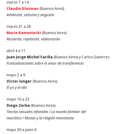
marzo 7 a 14
Claudio Glasman
(Buenos Aires)
Inhibición, síntoma y angustia
marzo 21 a 28
Mario Kameniecki
(Buenos Aires)
Recuerdo, repetición, elaboración
abril 4 a 11
Juan Jorge Michel Fariña
(Buenos Aires) y Carlos Gutierrez
Puntualizaciones sobre el amor de transferencia
mayo 2 a 9
Víctor Iunger
(Buenos Aires)
El yo y el ello
mayo 16 a 23
Diego Zerba
(Buenos Aires)
Teorías sexuales infantiles / La novela familiar del
neurótico / Moises y la religión monoteista
mayo 30 a junio 6