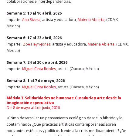
colaboraciones e interdependencias.
Semana 5
: 10 al 16 abril, 2026
Imparte:
Ana Rivera
, artista y educadora,
Materia Abierta
, (CDMX,
México)
Semana 6
: 17 al 23 abril, 2026
Imparte:
Zoë Heyn-Jones
, artista y educadora,
Materia Abierta
, (CDMX,
México)
Semana 7
: 24 al 30 de abril, 2026
Imparte:
Miguel Cinta Robles
, artista (Oaxaca, México)
Semana 8
: 1 al 7 de mayo, 2026
Imparte:
Miguel Cinta Robles
, artista (Oaxaca, México)
Módulo 3. Solidaridades no humanas: Curaduría y arte desde la
imaginación especulativa
Del 8 de mayo al 4 de junio, 2026
¿Cómo desarrollar un pensamiento ecológico desde lo híbrido y lo
contaminado? ¿Qué prácticas artísticas contemporáneas abren
horizontes estéticos y políticos frente a la crisis medioambiental? ¿De