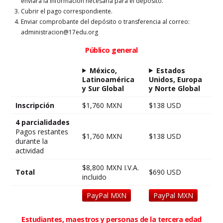
enviará la información necesaria para el depósito.
Cubrir el pago correspondiente.
Enviar comprobante del depósito o transferencia al correo:
administracion@17edu.org
Público general
México,
Estados
Latinoamérica
Unidos, Europa
y Sur Global
y Norte Global
Inscripción
$1,760 MXN
$138 USD
4 parcialidades
Pagos restantes
$1,760 MXN
$138 USD
durante la
actividad
$8,800 MXN I.V.A.
Total
$690 USD
incluido
PayPal MXN
PayPal MXN
Estudiantes, maestros y personas de la tercera edad