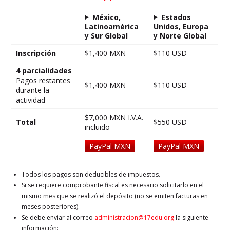
México,
Estados
Latinoamérica
Unidos, Europa
y Sur Global
y Norte Global
Inscripción
$1,400 MXN
$110 USD
4 parcialidades
Pagos restantes
$1,400 MXN
$110 USD
durante la
actividad
$7,000 MXN I.V.A.
Total
$550 USD
incluido
PayPal MXN
PayPal MXN
Todos los pagos son deducibles de impuestos.
Si se requiere comprobante fiscal es necesario solicitarlo en el
mismo mes que se realizó el depósito (no se emiten facturas en
meses posteriores).
Se debe enviar al correo
administracion@17edu.org
la siguiente
información: