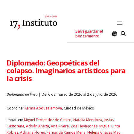
Salvaguardar el
pensamiento
Diplomado: Geopoéticas del
colapso. Imaginarios artísticos para
la crisis
Diplomado en línea
| Del 6 de marzo de 2026 al 2 de julio de 2026
Coordina:
Karina Abdusalamova
, Ciudad de México
Imparten:
Miguel Fernandez de Castro
,
Natalia Mendoza
,
Josias
Castorena
,
Adrián Araiza
,
Ana Rivera
,
Zoë Heyn-Jones
,
Miguel Cinta
Robles
,
Adriana Flores
,
Fernanda Ramos Mena
,
Helena Chávez Mac