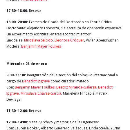
17:30–18:00:
Receso
18:00–20:00:
Examen de Grado del Doctorado en Teoría Crítica
Doctorante: Alejandro Espinoza, “La escritura de operación expansiva.
Un experimento escritural en tres acontecimientos”
Sinodales:
Miroslava Salcido
,
Eleonora Cróquer
,
Vivian Abenshushan
Modera:
Benjamín Mayer Foulkes
Miércoles 21 de enero
9:30–11:30:
Inauguración de la sección del coloquio internacional a
cargo de
Benedict Ipgrave
como curador invitado
Con:
Benjamin Mayer Foulkes
,
Beatriz Miranda-Galarza
,
Benedict
Ipgrave
,
Miroslava Chávez-García
, Marielena Hincapié, Patrick
Devlieger
11:30–12:00:
Receso
12:00–14:00
: Mesa: “Archivo y memoria de la Eugenesia”
Con: Lauren Booker, Alberto Guerrero Velázquez, Linda Steele,
Yurim