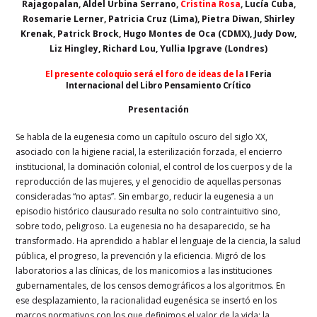
Rajagopalan, Aldel Urbina Serrano,
Cristina Rosa
, Lucía Cuba,
Rosemarie Lerner, Patricia Cruz (Lima), Pietra Diwan, Shirley
Krenak, Patrick Brock, Hugo Montes de Oca (CDMX), Judy Dow,
Liz Hingley, Richard Lou, Yullia Ipgrave (Londres)
El presente coloquio será el foro de ideas de la
I Feria
Internacional del Libro Pensamiento Crítico
Presentación
Se habla de la eugenesia como un capítulo oscuro del siglo XX,
asociado con la higiene racial, la esterilización forzada, el encierro
institucional, la dominación colonial, el control de los cuerpos y de la
reproducción de las mujeres, y el genocidio de aquellas personas
consideradas “no aptas”. Sin embargo, reducir la eugenesia a un
episodio histórico clausurado resulta no solo contraintuitivo sino,
sobre todo, peligroso. La eugenesia no ha desaparecido, se ha
transformado. Ha aprendido a hablar el lenguaje de la ciencia, la salud
pública, el progreso, la prevención y la eficiencia. Migró de los
laboratorios a las clínicas, de los manicomios a las instituciones
gubernamentales, de los censos demográficos a los algoritmos. En
ese desplazamiento, la racionalidad eugenésica se insertó en los
marcos normativos con los que definimos el valor de la vida: la