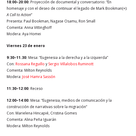
18:00–20:00:
Proyección de documental y conversatorio: “En
homenaje y con el deseo de continuar el legado de Mark Bookman(+):
A Call to Action
”
Presenta: Paul Bookman,
Nagase Osamu, Ron Small
Comenta: Anna Vittinghoff
Modera: Aya Homei
Viernes 23 de enero
9:30–11.30:
Mesa: “Eugenesia a la derecha y a la izquierda”
Con:
Rossana Reguillo
y
Sergio Villalobos Ruminott
Comenta: Milton Reynolds
Modera:
José Hamra Sassón
11:30–12:00:
Receso
12:00–14:00:
Mesa: “Eugenesia, medios de comunicación y la
construcción de narrativas sobre la migración”
Con: Marielena Hincapié,
Cristina Gomes
Comenta: Alina Peña Iguarán
Modera: Milton Reynolds