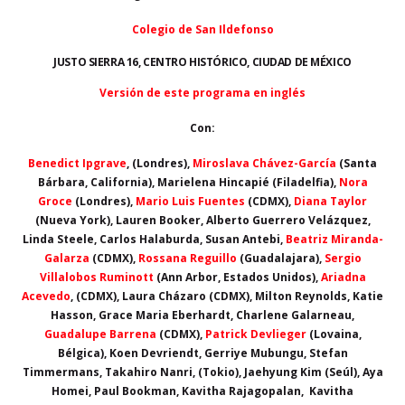
Colegio de San Ildefonso
JUSTO SIERRA 16, CENTRO HISTÓRICO, CIUDAD DE MÉXICO
Versión de este programa en inglés
Con:
Benedict Ipgrave
, (Londres),
Miroslava Chávez-García
(Santa
Bárbara, California), Marielena Hincapié (Filadelfia),
Nora
Groce
(Londres),
Mario Luis Fuentes
(CDMX),
Diana Taylor
(Nueva York), Lauren Booker, Alberto Guerrero Velázquez,
Linda Steele, Carlos Halaburda, Susan Antebi,
Beatriz Miranda-
Galarza
(CDMX),
Rossana Reguillo
(Guadalajara),
Sergio
Villalobos Ruminott
(Ann Arbor, Estados Unidos),
Ariadna
Acevedo
, (CDMX), Laura Cházaro (CDMX), Milton Reynolds, Katie
Hasson, Grace Maria Eberhardt, Charlene Galarneau,
Guadalupe Barrena
(CDMX),
Patrick Devlieger
(Lovaina,
Bélgica), Koen Devriendt, Gerriye Mubungu, Stefan
Timmermans, Takahiro Nanri, (Tokio), Jaehyung Kim (Seúl), Aya
Homei, Paul Bookman, Kavitha Rajagopalan, Kavitha