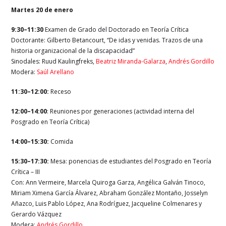
Martes 20 de enero
9:30–11:30
Examen de Grado del Doctorado en Teoría Crítica
Doctorante: Gilberto Betancourt, “De idas y venidas. Trazos de una
historia organizacional de la discapacidad”
Sinodales: Ruud Kaulingfreks,
Beatriz Miranda-Galarza
,
Andrés Gordillo
Modera:
Saúl Arellano
11:30–12:00:
Receso
12:00–14:00
: Reuniones por generaciones (actividad interna del
Posgrado en Teoría Crítica)
14:00–15:30:
Comida
15:30–17:30:
Mesa: ponencias de estudiantes del Posgrado en Teoría
Crítica – III
Con: Ann Vermeire, Marcela Quiroga Garza, Angélica Galván Tinoco,
Miriam Ximena García Álvarez, Abraham González Montaño, Josselyn
Añazco, Luis Pablo López, Ana Rodríguez, Jacqueline Colmenares y
Gerardo Vázquez
Modera:
Andrés Gordillo